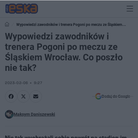
Wypowiedzi zawodników i trenera Pogoni po meczu ze Śląskiem
Wrocław. Co poszło nie tak?
Wypowiedzi zawodników i
trenera Pogoni po meczu ze
Śląskiem Wrocław. Co poszło
nie tak?
2023-02-06
9:27
Dodaj do Google
Maksym Daniszewski
Nie tak wyobrażali sobie powrót na stadion im.