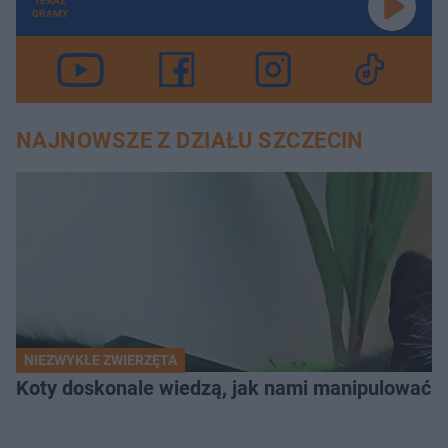
TERAZ
GRAMY
NAJNOWSZE Z DZIAŁU SZCZECIN
NIEZWYKŁE ZWIERZĘTA
Koty doskonale wiedzą, jak nami manipulować. N