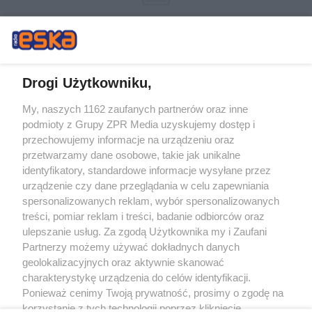
Drogi Użytkowniku,
My, naszych 1162 zaufanych partnerów oraz inne
Żaden utwór zamieszczony w serwisie nie może być powielany i
podmioty z Grupy ZPR Media uzyskujemy dostęp i
rozpowszechniany lub dalej rozpowszechniany w jakikolwiek sposób (w
tym także elektroniczny lub mechaniczny) na jakimkolwiek polu
przechowujemy informacje na urządzeniu oraz
eksploatacji w jakiejkolwiek formie, włącznie z umieszczaniem w Internecie
przetwarzamy dane osobowe, takie jak unikalne
bez pisemnej zgody właściciela praw. Jakiekolwiek użycie lub
wykorzystanie utworów w całości lub w części z naruszeniem prawa, tzn.
identyfikatory, standardowe informacje wysyłane przez
bez właściwej zgody, jest zabronione pod groźbą kary i może być ścigane
urządzenie czy dane przeglądania w celu zapewniania
prawnie.
spersonalizowanych reklam, wybór spersonalizowanych
treści, pomiar reklam i treści, badanie odbiorców oraz
ulepszanie usług. Za zgodą Użytkownika my i Zaufani
Partnerzy możemy używać dokładnych danych
geolokalizacyjnych oraz aktywnie skanować
charakterystykę urządzenia do celów identyfikacji.
O nas
Ponieważ cenimy Twoją prywatność, prosimy o zgodę na
korzystanie z tych technologii poprzez kliknięcie