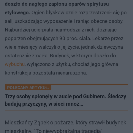
doszło do nagłego zapłonu oparów spirytusu
etylowego.
Ogień błyskawicznie rozprzestrzenił się po
sali, uszkadzając wyposażenie i raniąc obecne osoby.
Najbardziej ucierpiała najmłodsza z nich, doznając
poparzeń obejmujących 90 proc. ciała. Lekarze przez
wiele miesięcy walczyli o jej życie, jednak dziewczyna
ostatecznie zmarła. Budynek, w którym doszło do
wybuchu
, wyłączono z użytku, chociaż jego główna
konstrukcja pozostała nienaruszona.
POLECANY ARTYKUŁ:
Trzy osoby spłonęły w aucie pod Gubinem. Śledczy
badają przyczyny, w sieci mnoż…
Mieszkańcy Ząbek o pożarze, który strawił budynek
mieszkalny. "To niewyobrażalna tragedia"