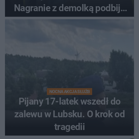
Nagranie z demolką podbija
sieć
NOCNA AKCJA SŁUŻB
Pijany 17-latek wszedł do
zalewu w Lubsku. O krok od
tragedii