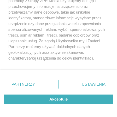
podmioty z Grupy ZPR Media uzyskujemy dostęp i
Zagrożenie wybuchem w
przechowujemy informacje na urządzeniu oraz
Swarzędzu. Policja zatrzymała 35-
przetwarzamy dane osobowe, takie jak unikalne
identyfikatory, standardowe informacje wysyłane przez
latka, który zgłosił ładunek w swoim
urządzenie czy dane przeglądania w celu zapewniania
aucie
spersonalizowanych reklam, wybór spersonalizowanych
treści, pomiar reklam i treści, badanie odbiorców oraz
ulepszanie usług. Za zgodą Użytkownika my i Zaufani
Partnerzy możemy używać dokładnych danych
geolokalizacyjnych oraz aktywnie skanować
charakterystykę urządzenia do celów identyfikacji.
Ponieważ cenimy Twoją prywatność, prosimy o zgodę na
korzystanie z tych technologii poprzez kliknięcie
„Akceptuję”. Zgoda jest dobrowolna i zawsze możesz ją
zmienić/wycofać klikając przycisk ustawień prywatności
PARTNERZY
USTAWIENIA
Oszustwo w powiecie trzebnickim.
znajdujący się w lewym dolnym rogu strony
. Niektóre
rodzaje przetwarzania danych nie wymagają zgody
Małżeństwo seniorów straciło 240
Akceptuję
użytkownika, ale masz prawo sprzeciwić się takiemu
000 zł
przetwarzaniu. Preferencje będą miały zastosowanie tylko
na tej witrynie.