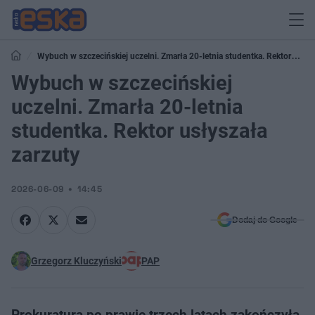
Wybuch w szczecińskiej uczelni. Zmarła 20-letnia studentka. Rektor
usłyszała zarzuty
Wybuch w szczecińskiej
uczelni. Zmarła 20-letnia
studentka. Rektor usłyszała
zarzuty
2026-06-09
14:45
Dodaj do Google
Grzegorz Kluczyński
PAP
Prokuratura po prawie trzech latach zakończyła