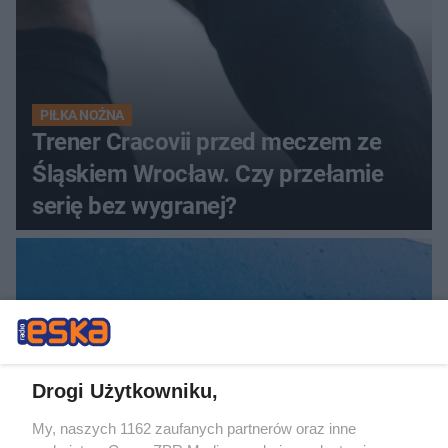
PIŁKA NOŻNA
Trener Cracovii przed meczem ze
Śląskiem Wrocław. Czy przełamie
serię bez wygranej?
Drogi Użytkowniku,
My, naszych 1162 zaufanych partnerów oraz inne