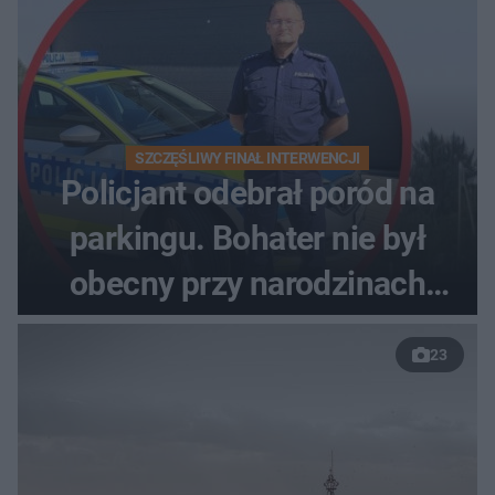
SZCZĘŚLIWY FINAŁ INTERWENCJI
Policjant odebrał poród na
parkingu. Bohater nie był
obecny przy narodzinach
własnych dzieci
23