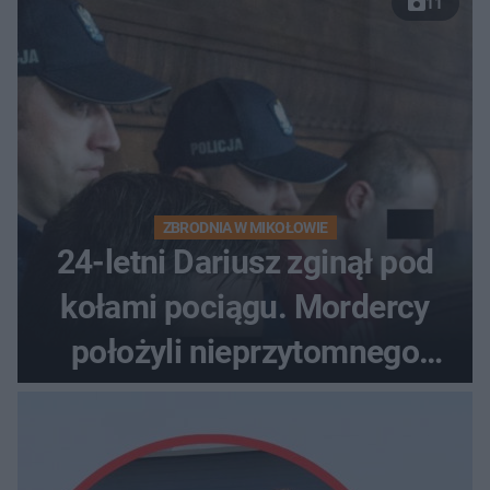
11
ZBRODNIA W MIKOŁOWIE
24-letni Dariusz zginął pod
kołami pociągu. Mordercy
położyli nieprzytomnego
studenta na torach