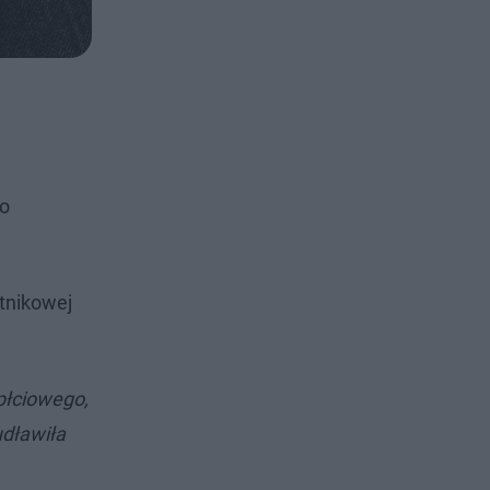
wo
etnikowej
 płciowego,
udławiła