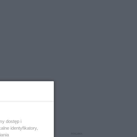
y dostęp i
jego syna,
lne identyfikatory,
onych
iania