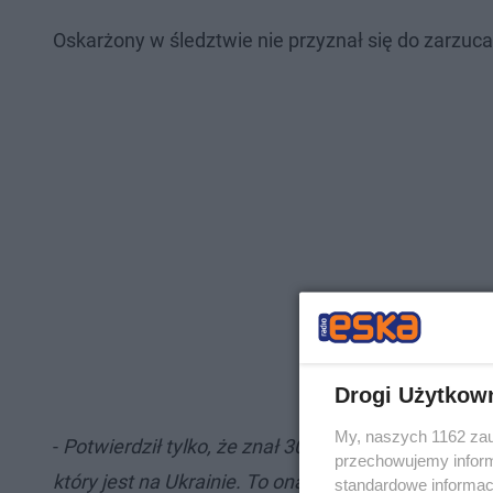
Oskarżony w śledztwie nie przyznał się do zarzu
Drogi Użytkow
My, naszych 1162 zau
-
Potwierdził tylko, że znał 30-latkę, która od kilk
przechowujemy informa
który jest na Ukrainie. To ona miała pomagać os
standardowe informac