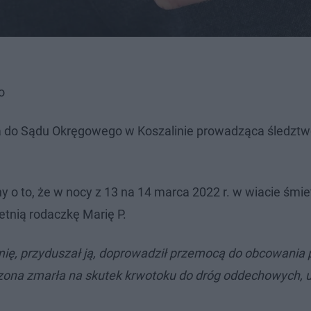
o
ła do Sądu Okręgowego w Koszalinie prowadząca śledzt
ony o to, że w nocy z 13 na 14 marca 2022 r. w wiacie śmi
letnią rodaczkę Marię P.
iemię, przyduszał ją, doprowadził przemocą do obcowania
dzona zmarła na skutek krwotoku do dróg oddechowych, 