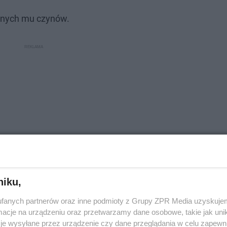
canych mu czynów.
niku,
fanych partnerów oraz inne podmioty z Grupy ZPR Media uzyskujem
u lat mieszkała i pracowała w Koszalinie. To była znajoma 
cje na urządzeniu oraz przetwarzamy dane osobowe, takie jak unika
karżonemu w sprawach urzędowych, w przesyłaniu zarobi
je wysyłane przez urządzenie czy dane przeglądania w celu zapewn