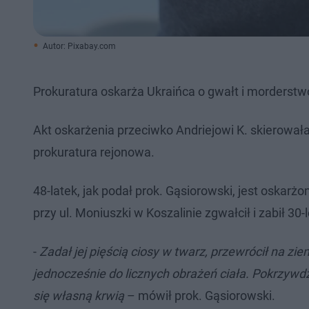
Autor: Pixabay.com
Prokuratura oskarża Ukraińca o gwałt i morderstw
Akt oskarżenia przeciwko Andriejowi K. skierowa
prokuratura rejonowa.
48-latek, jak podał prok. Gąsiorowski, jest oskarż
przy ul. Moniuszki w Koszalinie zgwałcił i zabił 30-
-
Zadał jej pięścią ciosy w twarz, przewrócił na z
jednocześnie do licznych obrażeń ciała. Pokrzyw
się własną krwią
– mówił prok. Gąsiorowski.