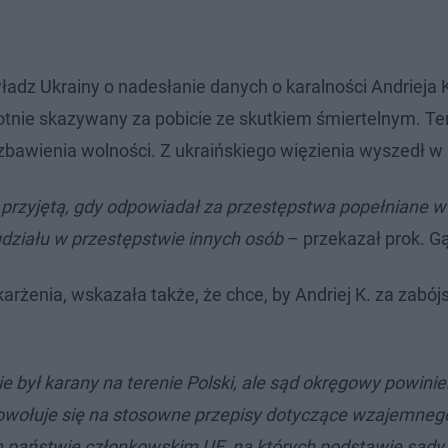
adz Ukrainy o nadesłanie danych o karalności Andrieja 
rotnie skazywany za pobicie ze skutkiem śmiertelnym. Ten
zbawienia wolności. Z ukraińskiego więzienia wyszedł w 
y przyjętą, gdy odpowiadał za przestępstwa popełniane w 
działu w przestępstwie innych osób
– przekazał prok. G
karżenia, wskazała także, że chce, by Andriej K. za zabój
e był karany na terenie Polski, ale sąd okręgowy powini
Powołuje się na stosowne przepisy dotyczące wzajemneg
 państwie członkowskim UE, na których podstawie sądy 