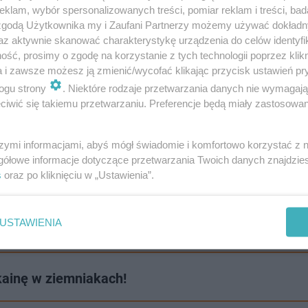
klam, wybór spersonalizowanych treści, pomiar reklam i treści, bad
 się wówczas, 13 marca, ale tylko ze sobą rozmawiali i się
 zgodą Użytkownika my i Zaufani Partnerzy możemy używać dokład
ł zrobić ktoś inny
– powiedział prok. Gąsiorowski.
az aktywnie skanować charakterystykę urządzenia do celów identyfi
ść, prosimy o zgodę na korzystanie z tych technologii poprzez klikn
a i zawsze możesz ją zmienić/wycofać klikając przycisk ustawień pr
 prokuratora, który prowadził postępowanie i skierował 
ogu strony
. Niektóre rodzaje przetwarzania danych nie wymagaj
ami biegłych, zeznaniami świadków i sprawstwo nie budzi
iwić się takiemu przetwarzaniu. Preferencje będą miały zastosowanie
szymi informacjami, abyś mógł świadomie i komfortowo korzystać z
odowy poparty został ekspertyzami biegłych z zakresu bi
gółowe informacje dotyczące przetwarzania Twoich danych znajdzi
s
oraz po kliknięciu w „Ustawienia”.
az analizy kryminalistycznej danych teleinformacyjnych. 
ono u niego zaburzeń, mogących wpłynąć na jego poczyta
USTAWIENIA
kainę w ziemniakach!