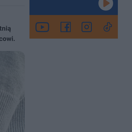
tnią
cowi.