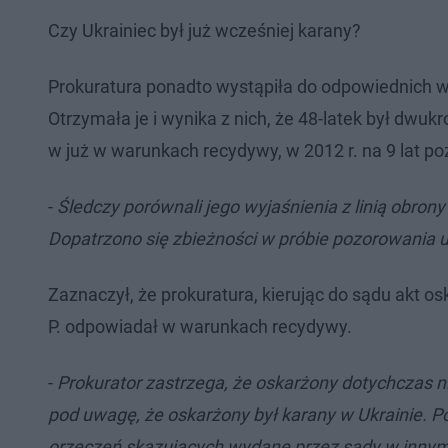
Czy Ukrainiec był już wcześniej karany?
Prokuratura ponadto wystąpiła do odpowiednich wł
Otrzymała je i wynika z nich, że 48-latek był dwuk
w już w warunkach recydywy, w 2012 r. na 9 lat po
-
Śledczy porównali jego wyjaśnienia z linią obron
Dopatrzono się zbieżności w próbie pozorowania u
Zaznaczył, że prokuratura, kierując do sądu akt os
P. odpowiadał w warunkach recydywy.
-
Prokurator zastrzega, że oskarżony dotychczas ni
pod uwagę, że oskarżony był karany w Ukrainie. 
orzeczeń skazujących wydane przez sądy w innym