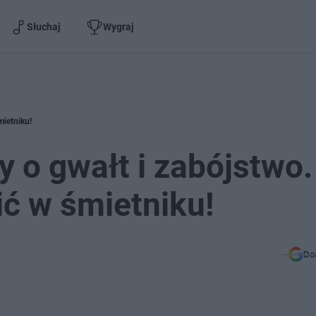
Słuchaj
Wygraj
mietniku!
y o gwałt i zabójstwo.
ić w śmietniku!
Do