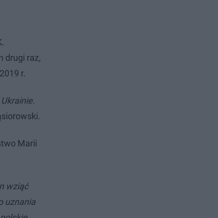
K.
 drugi raz,
2019 r.
Ukrainie.
ąsiorowski.
stwo Marii
en wziąć
o uznania
polskie