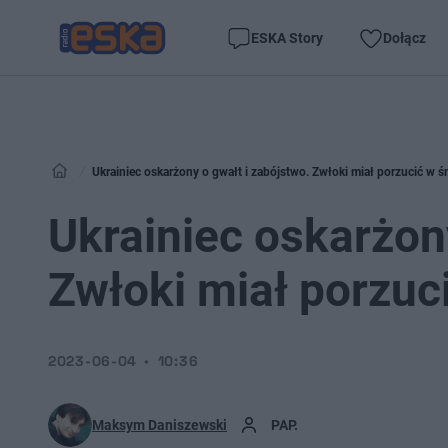
ESKA Story
Dołącz
Ukrainiec oskarżony o gwałt i zabójstwo. Zwłoki miał porzucić w ś
Ukrainiec oskarżon
Zwłoki miał porzuc
2023-06-04
10:36
Maksym Daniszewski
PAP.