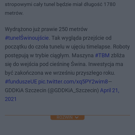
stropowymi cały tunel będzie miał długość 1780
metrów.
Wydrążono już prawie 250 metrów
#tunelŚwinoujście
. Tak wygląda przejście od
początku do czoła tunelu w ujęciu timelapse. Roboty
postępują w trybie ciągłym. Maszyna
#TBM
zbliża
się do wejścia pod cieśninę Świna. Inwestycja ma
być zakończona we wrześniu przyszłego roku.
#funduszeUE
pic.twitter.com/xq5PY2wim8
—
GDDKiA Szczecin (@GDDKiA_Szczecin)
April 21,
2021
ROZWIŃ