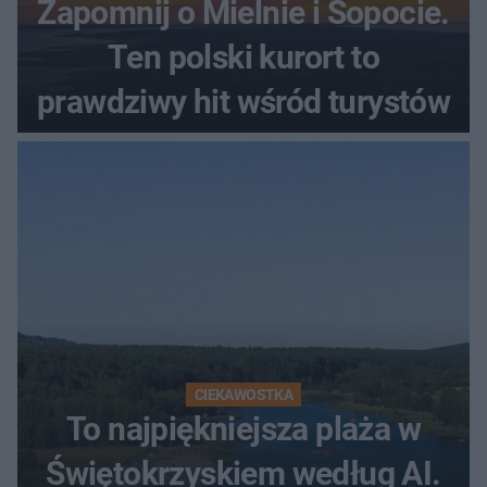
Zapomnij o Mielnie i Sopocie.
Ten polski kurort to
prawdziwy hit wśród turystów
CIEKAWOSTKA
To najpiękniejsza plaża w
Świętokrzyskiem według AI.