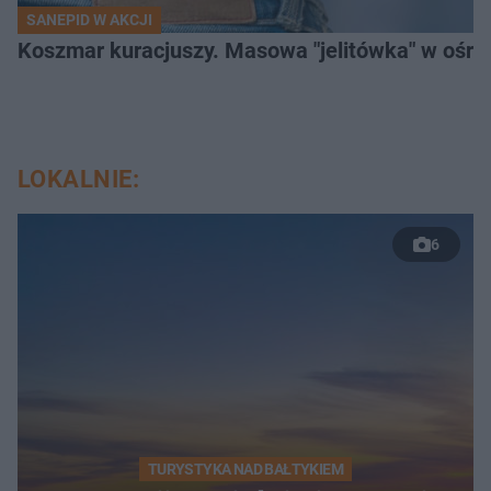
SANEPID W AKCJI
Koszmar kuracjuszy. Masowa "jelitówka" w ośro
LOKALNIE:
6
TURYSTYKA NAD BAŁTYKIEM