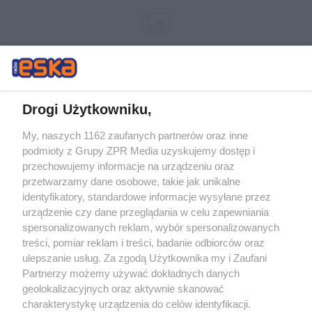
Drogi Użytkowniku,
My, naszych 1162 zaufanych partnerów oraz inne
Żaden utwór zamieszczony w serwisie nie może być powielany i
podmioty z Grupy ZPR Media uzyskujemy dostęp i
rozpowszechniany lub dalej rozpowszechniany w jakikolwiek sposób (w
tym także elektroniczny lub mechaniczny) na jakimkolwiek polu
przechowujemy informacje na urządzeniu oraz
eksploatacji w jakiejkolwiek formie, włącznie z umieszczaniem w
przetwarzamy dane osobowe, takie jak unikalne
Internecie bez pisemnej zgody właściciela praw. Jakiekolwiek użycie lub
identyfikatory, standardowe informacje wysyłane przez
wykorzystanie utworów w całości lub w części z naruszeniem prawa,
tzn. bez właściwej zgody, jest zabronione pod groźbą kary i może być
urządzenie czy dane przeglądania w celu zapewniania
ścigane prawnie.
spersonalizowanych reklam, wybór spersonalizowanych
treści, pomiar reklam i treści, badanie odbiorców oraz
ulepszanie usług. Za zgodą Użytkownika my i Zaufani
Partnerzy możemy używać dokładnych danych
geolokalizacyjnych oraz aktywnie skanować
charakterystykę urządzenia do celów identyfikacji.