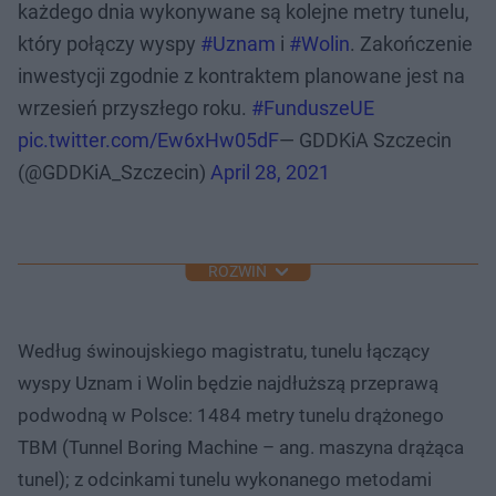
każdego dnia wykonywane są kolejne metry tunelu,
który połączy wyspy
#Uznam
i
#Wolin
. Zakończenie
inwestycji zgodnie z kontraktem planowane jest na
wrzesień przyszłego roku.
#FunduszeUE
pic.twitter.com/Ew6xHw05dF
— GDDKiA Szczecin
(@GDDKiA_Szczecin)
April 28, 2021
ROZWIŃ
Według świnoujskiego magistratu, tunelu łączący
wyspy Uznam i Wolin będzie najdłuższą przeprawą
podwodną w Polsce: 1484 metry tunelu drążonego
TBM (Tunnel Boring Machine – ang. maszyna drążąca
tunel); z odcinkami tunelu wykonanego metodami