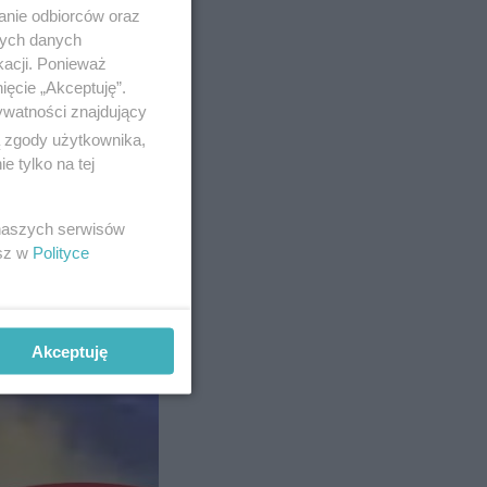
anie odbiorców oraz
nych danych
kacji. Ponieważ
ięcie „Akceptuję”.
ywatności znajdujący
ą zgody użytkownika,
 tylko na tej
 naszych serwisów
.
esz w
Polityce
dachy i
Akceptuję