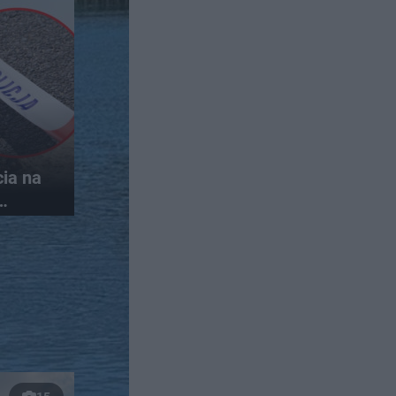
ia na
inek