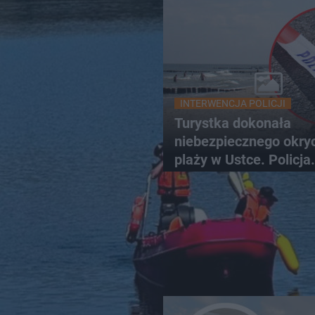
INTERWENCJA POLICJI
Turystka dokonała
niebezpiecznego okryc
plaży w Ustce. Policja
musiała zamknąć odc
wybrzeża