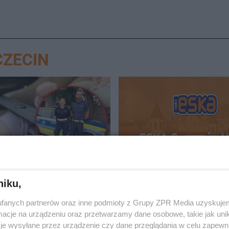
CZECIN
GROZY
ę uwięzione w
ESKA Szczecin News. Po
ym samochodzie.
na Facebooku!
niku,
ci musieli działać
fanych partnerów oraz inne podmioty z Grupy ZPR Media uzyskujem
iast
cje na urządzeniu oraz przetwarzamy dane osobowe, takie jak unika
je wysyłane przez urządzenie czy dane przeglądania w celu zapewn