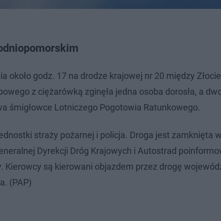
hodniopomorskim
ia około godz. 17 na drodze krajowej nr 20 między Złoci
wego z ciężarówką zginęła jedna osoba dorosła, a dwoj
dwa śmigłowce Lotniczego Pogotowia Ratunkowego.
ednostki straży pożarnej i policja. Droga jest zamknięta 
eneralnej Dyrekcji Dróg Krajowych i Autostrad poinformo
y. Kierowcy są kierowani objazdem przez drogę wojewódz
a. (PAP)