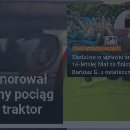
ZABÓJSTWO W MŁAWIE
Śledztwo w sprawie śm
16-letniej Mai na finis
Bartosz G. z ostatecz
gnorował
zarzutami
ny pociąg
 traktor