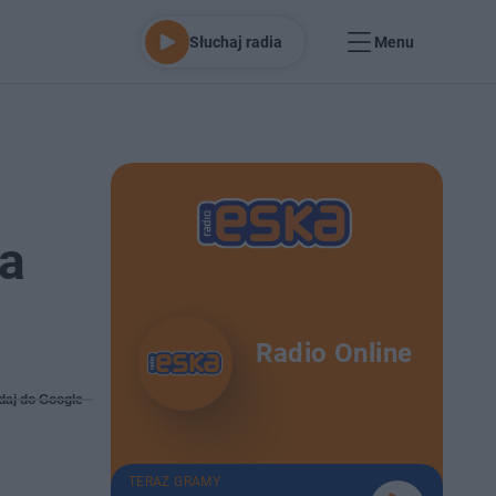
Słuchaj radia
Menu
ba
Radio Online
daj do Google
TERAZ GRAMY