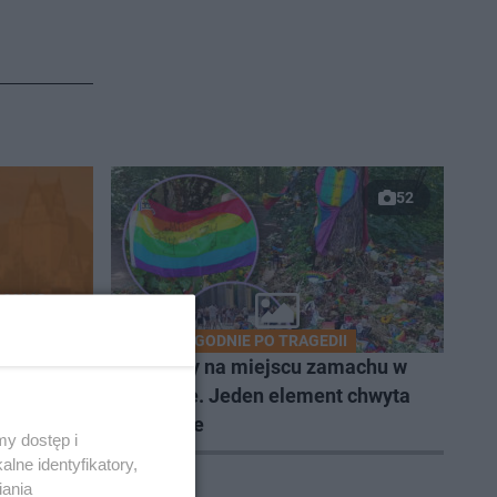
52
DWA TYGODNIE PO TRAGEDII
lub nas
Byliśmy na miejscu zamachu w
Berlinie. Jeden element chwyta
za serce
y dostęp i
lne identyfikatory,
iania