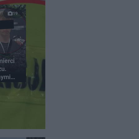
19
ierci
zu.
nymi