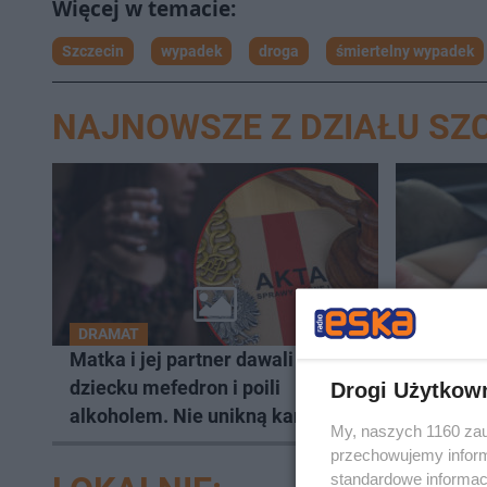
Szczecin
wypadek
droga
śmiertelny wypadek
NAJNOWSZE Z DZIAŁU SZ
DRAMAT
CHWILE 
Matka i jej partner dawali
Niemowl
dziecku mefedron i poili
nagrzan
Drogi Użytkow
alkoholem. Nie unikną kary
Policjan
My, naszych 1160 zau
natychm
przechowujemy informa
standardowe informac