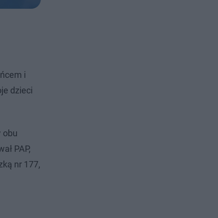
eńcem i
e dzieci
w obu
wał PAP,
ką nr 177,