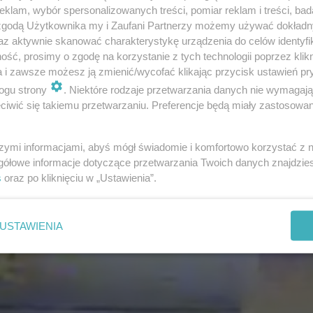
klam, wybór spersonalizowanych treści, pomiar reklam i treści, bad
 zgodą Użytkownika my i Zaufani Partnerzy możemy używać dokład
az aktywnie skanować charakterystykę urządzenia do celów identyfi
13
ść, prosimy o zgodę na korzystanie z tych technologii poprzez klikn
a i zawsze możesz ją zmienić/wycofać klikając przycisk ustawień pr
ogu strony
. Niektóre rodzaje przetwarzania danych nie wymagaj
iwić się takiemu przetwarzaniu. Preferencje będą miały zastosowanie
NIEBEZPIECZNA POGODA
szymi informacjami, abyś mógł świadomie i komfortowo korzystać z
Nawałnice nad Polską
gółowe informacje dotyczące przetwarzania Twoich danych znajdzi
Ogromny grad niszczy 
s
oraz po kliknięciu w „Ustawienia”.
auta na Mazurach!
USTAWIENIA