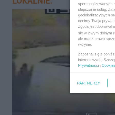
LOKALNIE:
spersonalizowanych re
ulepszanie usług. Za
geolokalizacyjnych or
cenimy Twoją prywatno
Zgoda jest dobrowoln
się w lewym dolnym r
ale masz prawo sprzec
witrynie.
Zapoznaj się z poniż
internetowych. Szcze
Prywatności
i
Cookie
PARTNERZY