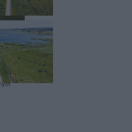
m w
jnych