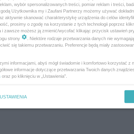
klam, wybór spersonalizowanych treści, pomiar reklam i treści, bad
 zgodą Użytkownika my i Zaufani Partnerzy możemy używać dokład
az aktywnie skanować charakterystykę urządzenia do celów identyfi
ść, prosimy o zgodę na korzystanie z tych technologii poprzez klikn
rtów żaglowych w Szczecinie
a i zawsze możesz ją zmienić/wycofać klikając przycisk ustawień pr
ogu strony
. Niektóre rodzaje przetwarzania danych nie wymagaj
iwić się takiemu przetwarzaniu. Preferencje będą miały zastosowanie
skich i 2 przystanie żeglarskie różnych stowarzyszeń.
Otw
ę nad tym jeziorem.
szymi informacjami, abyś mógł świadomie i komfortowo korzystać z
gółowe informacje dotyczące przetwarzania Twoich danych znajdzi
wany. Można przejść się kawałek spacerem ze stacji PKP
s
oraz po kliknięciu w „Ustawienia”.
Gierczak
liniami autobusowymi:
USTAWIENIA