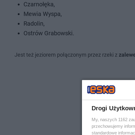
Czarnołęka,
Mewia Wyspa,
Radolin,
Ostrów Grabowski.
Jest też jeziorem połączonym przez rzeki z
zalew
Drogi Użytkow
My, naszych 1162 zau
przechowujemy informa
standardowe informac