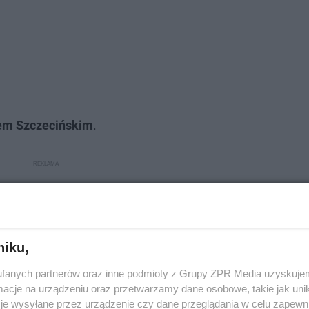
em Szczecińskim
.
niku,
fanych partnerów oraz inne podmioty z Grupy ZPR Media uzyskujem
cje na urządzeniu oraz przetwarzamy dane osobowe, takie jak unika
je wysyłane przez urządzenie czy dane przeglądania w celu zapewn