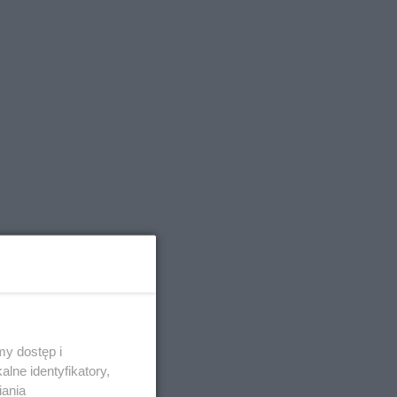
y dostęp i
lne identyfikatory,
iania