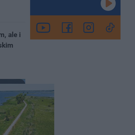
, ale i
skim