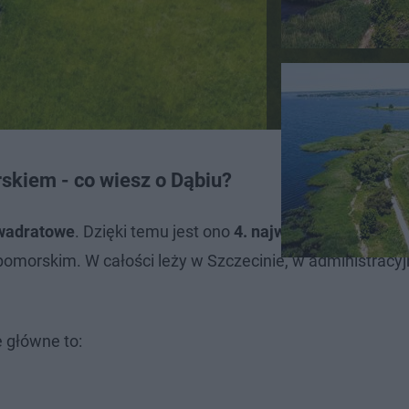
skiem - co wiesz o Dąbiu?
kwadratowe
. Dzięki temu jest ono
4. największym jeziore
morskim. W całości leży w Szczecinie, w administracy
e główne to: