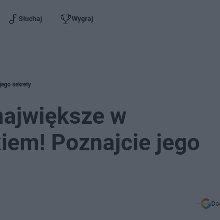
Słuchaj
Wygraj
jego sekrety
 największe w
em! Poznajcie jego
Do