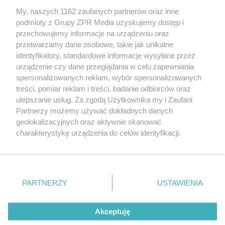
My, naszych 1162 zaufanych partnerów oraz inne
Żaden utwór zamieszczony w serwisie nie może być powielany i
podmioty z Grupy ZPR Media uzyskujemy dostęp i
rozpowszechniany lub dalej rozpowszechniany w jakikolwiek sposób (w
tym także elektroniczny lub mechaniczny) na jakimkolwiek polu
przechowujemy informacje na urządzeniu oraz
eksploatacji w jakiejkolwiek formie, włącznie z umieszczaniem w
przetwarzamy dane osobowe, takie jak unikalne
Internecie bez pisemnej zgody właściciela praw. Jakiekolwiek użycie lub
identyfikatory, standardowe informacje wysyłane przez
wykorzystanie utworów w całości lub w części z naruszeniem prawa,
tzn. bez właściwej zgody, jest zabronione pod groźbą kary i może być
urządzenie czy dane przeglądania w celu zapewniania
ścigane prawnie.
spersonalizowanych reklam, wybór spersonalizowanych
treści, pomiar reklam i treści, badanie odbiorców oraz
ulepszanie usług. Za zgodą Użytkownika my i Zaufani
Partnerzy możemy używać dokładnych danych
geolokalizacyjnych oraz aktywnie skanować
charakterystykę urządzenia do celów identyfikacji.
Ponieważ cenimy Twoją prywatność, prosimy o zgodę na
O nas
korzystanie z tych technologii poprzez kliknięcie
Informacje prawne
„Akceptuję”. Zgoda jest dobrowolna i zawsze możesz ją
zmienić/wycofać klikając przycisk ustawień prywatności
PARTNERZY
USTAWIENIA
Nasze serwisy
znajdujący się w lewym dolnym rogu strony
. Niektóre
rodzaje przetwarzania danych nie wymagają zgody
© 2026 Grupa ZPR Media
Akceptuję
użytkownika, ale masz prawo sprzeciwić się takiemu
przetwarzaniu. Preferencje będą miały zastosowanie tylko