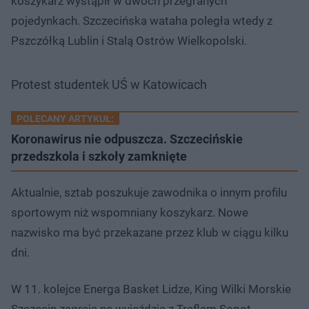
koszykarz wystąpił w dwóch przegranych
pojedynkach. Szczecińska wataha poległa wtedy z
Pszczółką Lublin i Stalą Ostrów Wielkopolski.
Protest studentek UŚ w Katowicach
POLECANY ARTYKUŁ:
Koronawirus nie odpuszcza. Szczecińskie
przedszkola i szkoły zamknięte
Aktualnie, sztab poszukuje zawodnika o innym profilu
sportowym niż wspomniany koszykarz. Nowe
nazwisko ma być przekazane przez klub w ciągu kilku
dni.
W 11. kolejce Energa Basket Lidze, King Wilki Morskie
Szczecin zagrają na wyjeździe z Treflem Sopot.