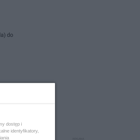
la) do
y dostęp i
lne identyfikatory,
iania