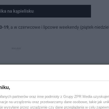
ika na kąpielisku
10-19
, a w czerwcowe i lipcowe weekendy (piątek-niedzie
niku,
fanych partnerów oraz inne podmioty z Grupy ZPR Media uzyskujem
cje na urządzeniu oraz przetwarzamy dane osobowe, takie jak unika
je wysyłane przez urządzenie czy dane przeglądania w celu zapewn