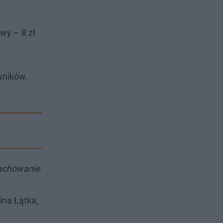
owy – 8 zł
wników.
zachowanie
ina Łątka,