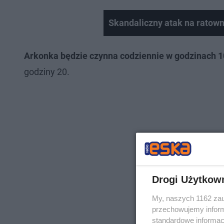
Skandaliczny atak na ratown
Arkonka będzie czynna codziennie w godzinach 
godziny 20.
Drogi Użytkow
My, naszych 1162 zau
przechowujemy informa
standardowe informac