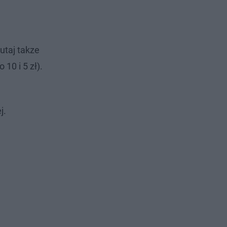
utaj takze
o 10 i 5 zł).
j.