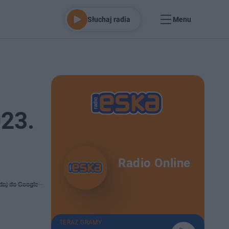
Słuchaj radia
Menu
023.
Radio Online
daj do Google
TERAZ GRAMY