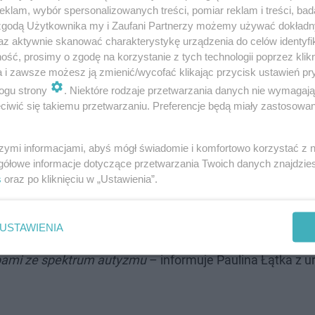
klam, wybór spersonalizowanych treści, pomiar reklam i treści, bad
 zgodą Użytkownika my i Zaufani Partnerzy możemy używać dokład
az aktywnie skanować charakterystykę urządzenia do celów identyfi
ść, prosimy o zgodę na korzystanie z tych technologii poprzez klikn
tełek rozświetli kąpielisko leśne w Zab…
a i zawsze możesz ją zmienić/wycofać klikając przycisk ustawień pr
ogu strony
. Niektóre rodzaje przetwarzania danych nie wymagaj
iwić się takiemu przetwarzaniu. Preferencje będą miały zastosowanie
ia
szymi informacjami, abyś mógł świadomie i komfortowo korzystać z
orty do tenisa i badmintona, plac zabaw, siłownia pod c
gółowe informacje dotyczące przetwarzania Twoich danych znajdzi
piłki siatkowej, skatepark i miejsce do grillowania.
s
oraz po kliknięciu w „Ustawienia”.
żdy mógł skorzystać z kąpieliska. –
Ciekawą nowością 
USTAWIENIA
a dni w tygodniu, w wyznaczonych godzinach, ratownikó
obami ze spektrum autyzmu
– informuje Paulina Łątka z u