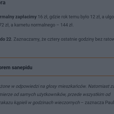
ora
normalny zapłacimy
16 zł, gdzie rok temu było 12 zł, a ulg
72 zł, a karnetu normalnego – 144 zł.
 do 22
. Zaznaczamy, że cztery ostatnie godziny bez rato
zorem sanepidu
łużone w odpowiedzi na głosy mieszkańców. Natomiast 
j mierze od samych użytkowników, przede wszystkim od
 zakazu kąpieli w godzinach wieczornych
– zaznacza Paul