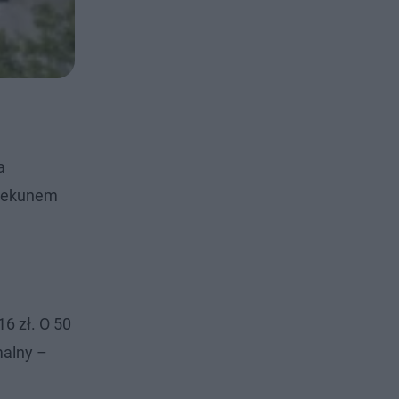
a
piekunem
16 zł. O 50
malny –