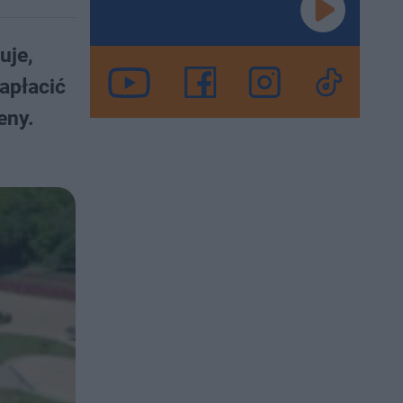
uje,
apłacić
eny.