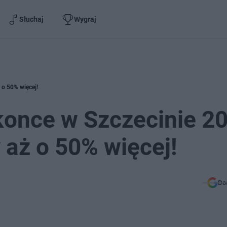
Słuchaj
Wygraj
 o 50% więcej!
konce w Szczecinie 2
 aż o 50% więcej!
Do