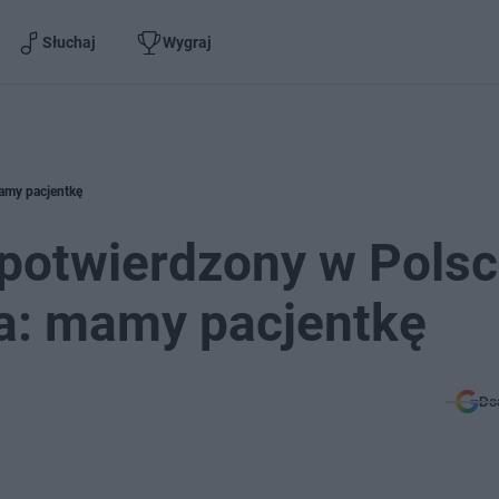
Słuchaj
Wygraj
mamy pacjentkę
potwierdzony w Polsc
za: mamy pacjentkę
Do