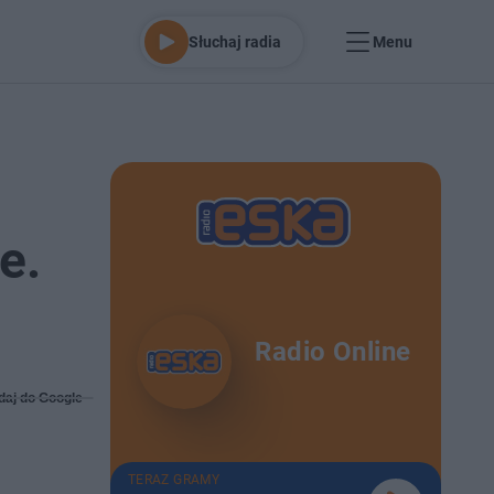
Słuchaj radia
Menu
e.
Radio Online
daj do Google
TERAZ GRAMY