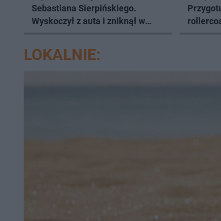
Sebastiana Sierpińskiego.
Przygot
Wyskoczył z auta i zniknął w
rollerc
polu kukurydzy? "Podejrzane"
na najbl
LOKALNIE: