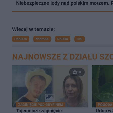
Niebezpieczne lody nad polskim morzem. P
Cholera
choroba
Polska
GIS
NAJNOWSZE Z DZIAŁU SZ
10
ZAGINIĘCIE POD GRYFINEM
POGODA
Tajemnicze zaginięcie
Urlop w