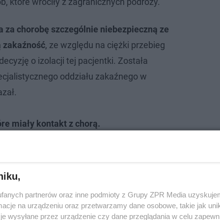
ób, które wróciły z zagranicznych podróży.
a za chorobę szczególnie niebezpieczną ze
ą zakaźność
, ze względu na ciężki przebieg
ecyzję o izolacji tej pacjentki. Została
ecjalistycznego oddziału zakaźnego w
azał.
re miały kontakt z chorą.
niku,
fanych partnerów oraz inne podmioty z Grupy ZPR Media uzyskujem
cje na urządzeniu oraz przetwarzamy dane osobowe, takie jak unika
je wysyłane przez urządzenie czy dane przeglądania w celu zapewn