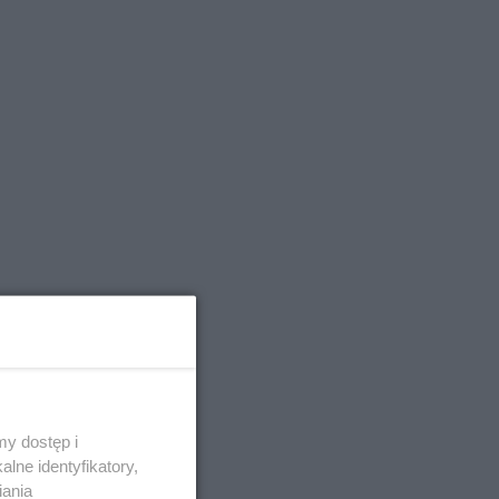
y dostęp i
lne identyfikatory,
iania