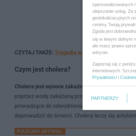
spersonalizowanych re
ulepszanie usług. Za
geolokalizacyjnych or
cenimy Twoją prywatno
Zgoda jest dobrowoln
się w lewym dolnym r
ale masz prawo sprzec
CZYTAJ TAKŻE:
Tragedia w Międzyzdrojach. Męż
witrynie.
Zapoznaj się z poniż
Czym jest cholera?
internetowych. Szcze
Prywatności
i
Cookie
Cholera jest wysoce zakaźną chorobą wywoływan
poprzez wodę zakażaną przez chorych i nosicieli.
PARTNERZY
prowadzące do odwodnienia organizmu. Bez odpowi
doprowadzić do śmierci. Cholerę leczy się antyb
POLECANY ARTYKUŁ: