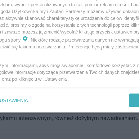
klam, wybór spersonalizowanych treści, pomiar reklam i treści, bad
 zgodą Użytkownika my i Zaufani Partnerzy możemy używać dokład
az aktywnie skanować charakterystykę urządzenia do celów identyfi
ść, prosimy o zgodę na korzystanie z tych technologii poprzez klikn
a i zawsze możesz ją zmienić/wycofać klikając przycisk ustawień pr
ogu strony
. Niektóre rodzaje przetwarzania danych nie wymagaj
iwić się takiemu przetwarzaniu. Preferencje będą miały zastosowanie
czyzna utonął w Bałtyku
szymi informacjami, abyś mógł świadomie i komfortowo korzystać z
gółowe informacje dotyczące przetwarzania Twoich danych znajdzi
s
oraz po kliknięciu w „Ustawienia”.
ą przez bakterię
- przecinkowca cholery. Szerzy się epi
 Jej głównym objawem jest ostra, wodnista biegunka i wy
USTAWIENIA
edniej terapii może w ciągu zaledwie kilkunastu godzi
iotykami i intensywnym, również dożylnym nawadnianiem.