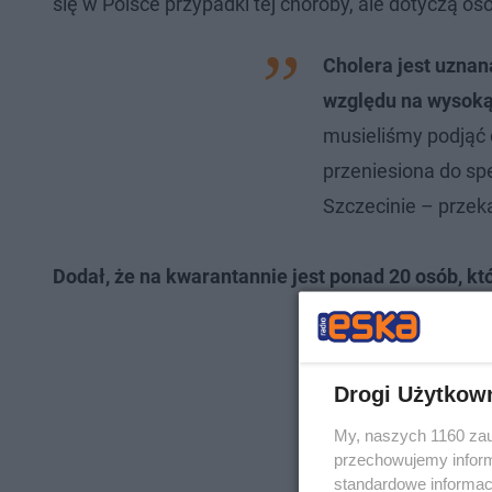
się w Polsce przypadki tej choroby, ale dotyczą os
Cholera jest uznan
względu na wysok
musieliśmy podjąć d
przeniesiona do sp
Szczecinie – przek
Dodał, że na kwarantannie jest ponad 20 osób, któ
Drogi Użytkow
My, naszych 1160 zau
przechowujemy informa
standardowe informac