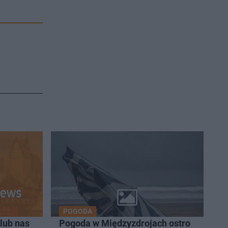
POGODA
lub nas
Pogoda w Międzyzdrojach ostro