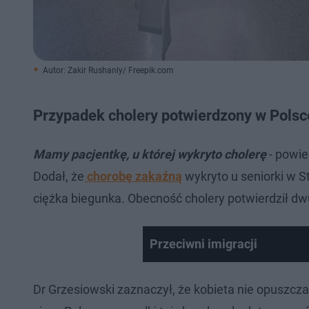
Autor: Zakir Rushanly/ Freepik.com
Przypadek cholery potwierdzony w Polsc
Mamy pacjentkę, u której wykryto cholerę
- powie
Dodał, że
chorobę zakaźną
wykryto u seniorki w St
ciężka biegunka. Obecność cholery potwierdził dw
Przeciwni imigracji
Dr Grzesiowski zaznaczył, że kobieta nie opuszczała