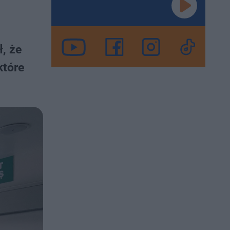
, że
które