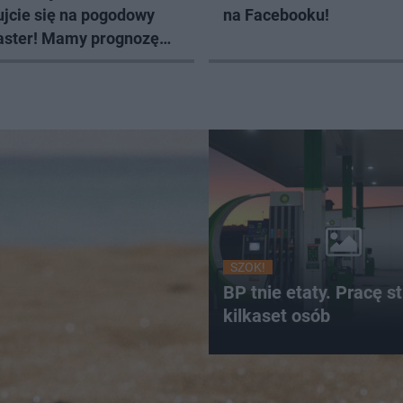
ujcie się na pogodowy
na Facebooku!
oaster! Mamy prognozę
iższe dni
SZOK!
BP tnie etaty. Pracę st
kilkaset osób