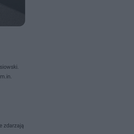
siowski.
m.in.
że zdarzają