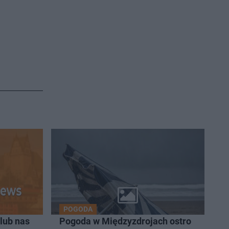
POGODA
lub nas
Pogoda w Międzyzdrojach ostro