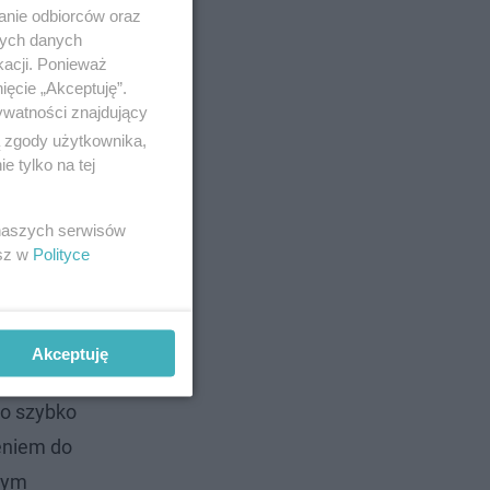
anie odbiorców oraz
nych danych
kacji. Ponieważ
ięcie „Akceptuję”.
ywatności znajdujący
ą zgody użytkownika,
 tylko na tej
 naszych serwisów
esz w
Polityce
są flagą,
Akceptuję
atownicy w
o szybko
eniem do
zym