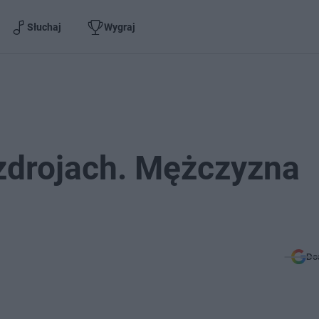
Słuchaj
Wygraj
zdrojach. Mężczyzna
Do