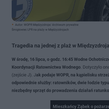
Autor: WOPR Międzyzdroje/ Archiwum prywatne
Śmigłowiec LPR na plaży w Międzyzdrojach
Tragedia na jednej z plaż w Międzyzdroj
W środę, 16 lipca, o godz. 16:45 Wodne Ochotni
Koordynacji Ratownictwa Wodnego
. Dotyczyło o
(zejście J). J
ak podaje WOPR, na kąpielisku strze
odpowiednie służby: ratowników, dwie łodzie typ
niezbędny sprzęt do prowadzenia działań ratunk
Mieszkańcy Ząbek o pożarze,