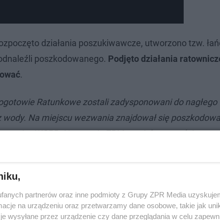
ozpoczęto działania poszukiwawcze, utworzono tzw. ła
y odnaleźli poszkodowanego.
Podjęto działania ratownicze
tować
.
ogotowie Ratunkowe zostali zadysponowani do nagłego
 z wody. Na miejscu wezwania znajdował się poszkodow
ratownicy WOPR. Następnie ZRM przejął czynności resus
ę uratować
-
informuje Natalia Dorochowicz, rzeczniczka
niku,
fanych partnerów oraz inne podmioty z Grupy ZPR Media uzyskujem
cje na urządzeniu oraz przetwarzamy dane osobowe, takie jak unika
je wysyłane przez urządzenie czy dane przeglądania w celu zapewn