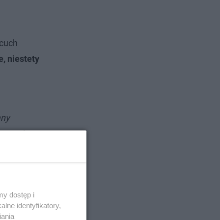
ńcuch
, niestety
any
cytacyjne
y dostęp i
lne identyfikatory,
iania