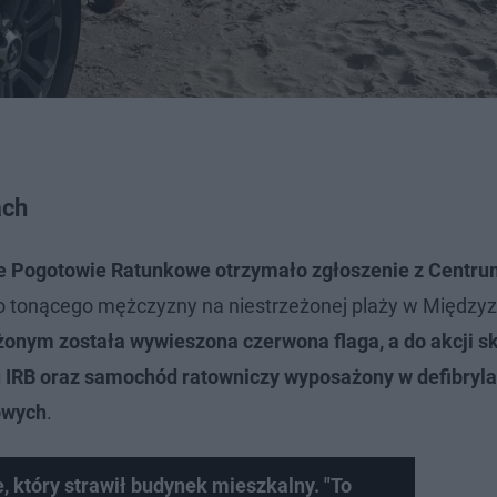
ach
cze Pogotowie Ratunkowe otrzymało zgłoszenie z Centr
no tonącego mężczyzny na niestrzeżonej plaży w Międzyz
żonym została wywieszona czerwona flaga, a do akcji 
u IRB oraz samochód ratowniczy wyposażony w defibryla
owych
.
 który strawił budynek mieszkalny. "To