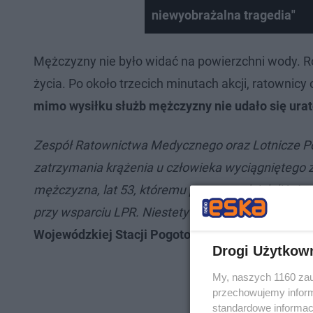
niewyobrażalna tragedia"
Mężczyzny nie było widać na powierzchni wody. R
życia. Po około trzecich minutach akcji, ratownic
mimo wysiłku służb mężczyzny nie udało się ura
Zespół Ratownictwa Medycznego oraz Lotnicze P
zatrzymania krążenia u człowieka wyciągniętego
mężczyzna, lat 53, któremu pomocy udzielali już 
przy wsparciu LPR. Niestety pacjenta nie udało si
Wojewódzkiej Stacji Pogotowia Ratunkowego
.
Drogi Użytkow
My, naszych 1160 zau
przechowujemy informa
standardowe informac