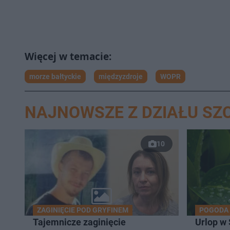
morze bałtyckie
międzyzdroje
WOPR
NAJNOWSZE Z DZIAŁU SZ
10
ZAGINIĘCIE POD GRYFINEM
POGODA
Tajemnicze zaginięcie
Urlop w