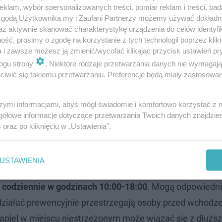
klam, wybór spersonalizowanych treści, pomiar reklam i treści, bad
 zgodą Użytkownika my i Zaufani Partnerzy możemy używać dokład
az aktywnie skanować charakterystykę urządzenia do celów identyfi
ść, prosimy o zgodę na korzystanie z tych technologii poprzez klikn
a i zawsze możesz ją zmienić/wycofać klikając przycisk ustawień pr
ogu strony
. Niektóre rodzaje przetwarzania danych nie wymagaj
iwić się takiemu przetwarzaniu. Preferencje będą miały zastosowanie
szymi informacjami, abyś mógł świadomie i komfortowo korzystać z
gółowe informacje dotyczące przetwarzania Twoich danych znajdzi
 kąpielisk
s
oraz po kliknięciu w „Ustawienia”.
rozwagę i wybieranie kąpielisk strzeżonych. Oznaczone 
USTAWIENIA
możemy dostrzec specjalne budki i sprzęt ratowniczy.
R
 codziennie w godzinach 10:00-18:00
. Mogą odpowiedni
działać prewencyjnie przestrzegają osoby przed wchodz
ąpiel w miejscu niestrzeżonym może wiązać się z dłużs