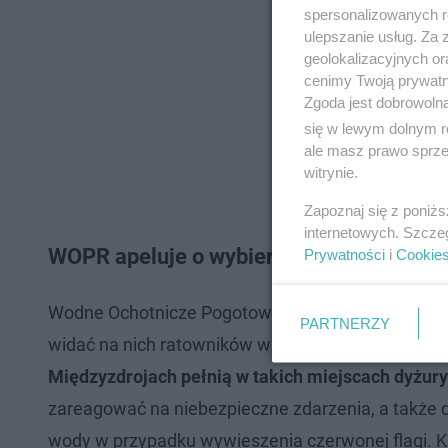
spersonalizowanych re
ulepszanie usług. Za
geolokalizacyjnych or
cenimy Twoją prywatno
Zgoda jest dobrowoln
się w lewym dolnym r
ale masz prawo sprzec
witrynie.
Zapoznaj się z poniż
internetowych. Szcze
WOPR apeluje o wybieranie odpowiednich
Prywatności
i
Cookie
Wodne Ochotnicze Pogotowie Ratunkowe apeluje o 
PARTNERZY
widać na nich ratowników w czerwonych strojach, 
Międzyzdrojach pełnią w takich miejscach dyżury
zareagować na niebezpieczne zdarzenia, a także 
wody w przypadku wywieszenia czerwonej flagi. K