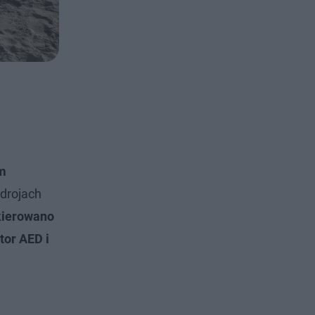
um
drojach
skierowano
tor AED i