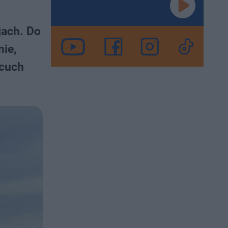
jach. Do
ie,
ńcuch