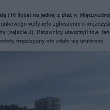
dę (16 lipca) na jednej z plaż w Międzyzdro
unkowego wpłynęło zgłoszenie o mężczyźn
aży (zejście J). Ratownicy utworzyli tzw. ła
iestety mężczyzny nie udało się uratować.