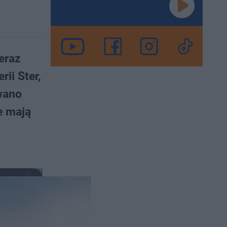
eraz
ii Ster,
wano
e mają