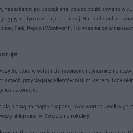
ów, mieszkańcy już zaczęli analizować opublikowane wizua
logotypy, ale tym razem jest inaczej. Na renderach można
Action, Tedi, Pepco i Woolworth. I to właśnie ostatnia na
kazuje
czych, która w ostatnich miesiącach dynamicznie rozwij
 miastach, przyciągając klientów niskimi cenami i szerok
ia i dekoracje.
 białą plamą na mapie ekspansji Woolwortha. Jeśli więc 
wszy sklep sieci w Szczecinie i okolicy.
le wszystko wskazuje na to, że to tylko kwestia czasu. Of