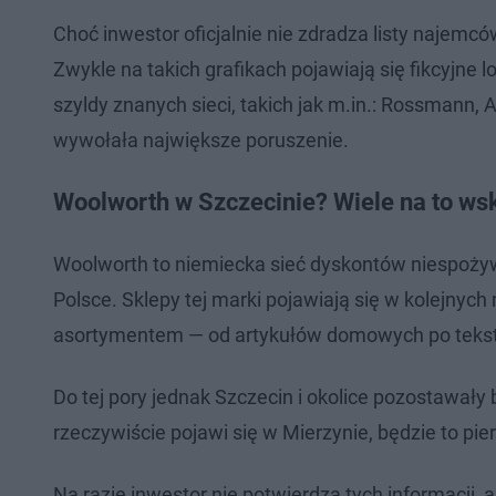
Choć inwestor oficjalnie nie zdradza listy najemc
Zwykle na takich grafikach pojawiają się fikcyjne 
szyldy znanych sieci, takich jak m.in.: Rossmann, 
wywołała największe poruszenie.
Woolworth w Szczecinie? Wiele na to ws
Woolworth to niemiecka sieć dyskontów niespożyw
Polsce. Sklepy tej marki pojawiają się w kolejnych
asortymentem — od artykułów domowych po tekstyl
Do tej pory jednak Szczecin i okolice pozostawały
rzeczywiście pojawi się w Mierzynie, będzie to pier
Na razie inwestor nie potwierdza tych informacji, a