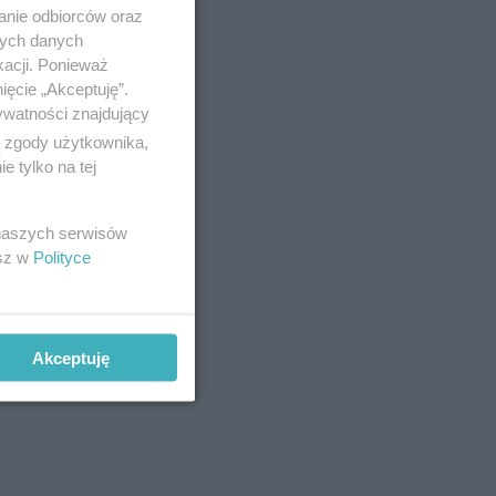
anie odbiorców oraz
nych danych
kacji. Ponieważ
ięcie „Akceptuję”.
ywatności znajdujący
ą zgody użytkownika,
 tylko na tej
 naszych serwisów
esz w
Polityce
odatkowo
owstaje na
znej
Akceptuję
auracja