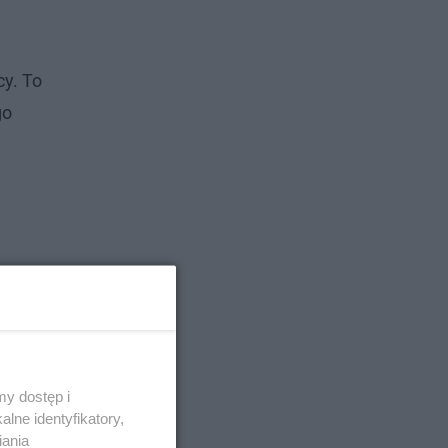
cy. To
go
y dostęp i
lne identyfikatory,
iania