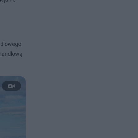
andlowego
 handlową
4