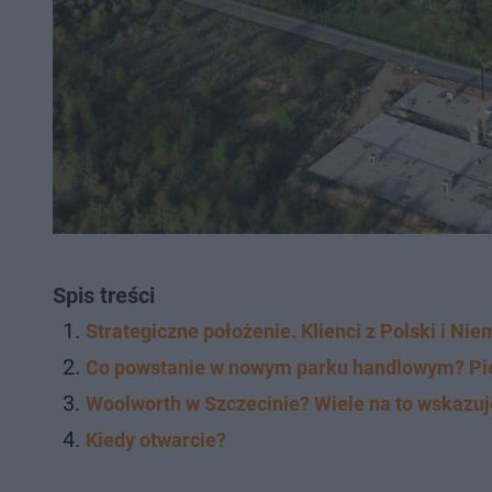
Spis treści
Strategiczne położenie. Klienci z Polski i Ni
Co powstanie w nowym parku handlowym? Pie
Woolworth w Szczecinie? Wiele na to wskazuj
Kiedy otwarcie?