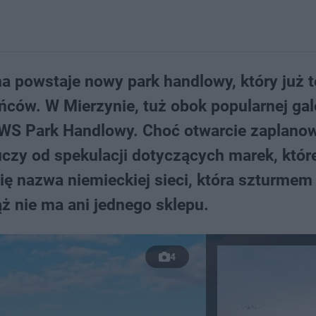
a powstaje nowy park handlowy, który już t
w. W Mierzynie, tuż obok popularnej galer
WS Park Handlowy. Choć otwarcie zaplano
huczy od spekulacji dotyczących marek, któr
się nazwa niemieckiej sieci, która szturmem
ż nie ma ani jednego sklepu.
4