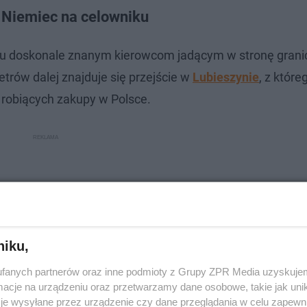
 i Niemiec na celowniku
scu doskonale znanym kierowcom jadącym w stronę grani
etrów dalej znajduje się przejście w
Lubieszynie
, z które
 robiących zakupy w Polsce.
niku,
fanych partnerów oraz inne podmioty z Grupy ZPR Media uzyskujem
cje na urządzeniu oraz przetwarzamy dane osobowe, takie jak unika
je wysyłane przez urządzenie czy dane przeglądania w celu zapewn