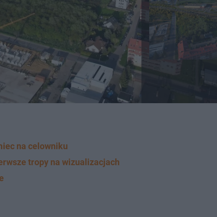
emiec na celowniku
rwsze tropy na wizualizacjach
e