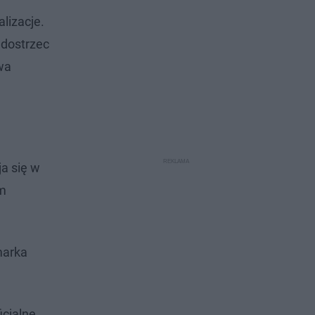
lizacje.
 dostrzec
zwa
a się w
im
marka
icjalne