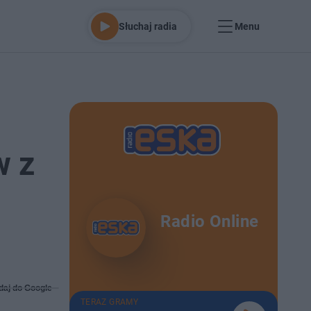
Słuchaj radia
Menu
w z
Radio Online
daj do Google
TERAZ GRAMY