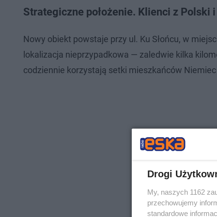
Strategiczne położenie. Klienci z Polski
Nowy obiekt powstaje przy ul. Ku Słońcu, w miej
lokalizacja nieprzypadkowa — zaledwie kilka kilom
codziennie korzystają setki mieszkańców Niemiec
Drogi Użytkow
My, naszych 1162 zau
przechowujemy informa
standardowe informac