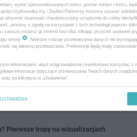
klam, wybór spersonalizowanych treści, pomiar reklam i treści, bad
 zgodą Użytkownika my i Zaufani Partnerzy możemy używać dokład
az aktywnie skanować charakterystykę urządzenia do celów identyfi
sce. Gdzie jest taniej?
ść, prosimy o zgodę na korzystanie z tych technologii poprzez klikn
a i zawsze możesz ją zmienić/wycofać klikając przycisk ustawień pr
ogu strony
. Niektóre rodzaje przetwarzania danych nie wymagaj
iwić się takiemu przetwarzaniu. Preferencje będą miały zastosowanie
Kauflandzie. Gdzie zapłacisz mniej za …
szymi informacjami, abyś mógł świadomie i komfortowo korzystać z
gółowe informacje dotyczące przetwarzania Twoich danych znajdzi
ć obwodnica
Mierzyna
w ciągu drogi krajowej nr 10, co d
s
oraz po kliknięciu w „Ustawienia”.
S Investment Group, informuje, że cały park handlowy p
adratowych. W skład inwestycji wejdą trzy budynki o łąc
USTAWIENIA
wadratowych, w tym supermarket znanej sieci oraz rest
 Pierwsze tropy na wizualizacjach