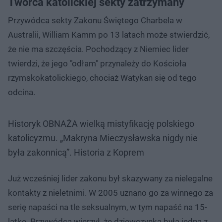
Twórca katolickiej sekty zatrzymany
Przywódca sekty Zakonu Świętego Charbela w
Australii, William Kamm po 13 latach może stwierdzić,
że nie ma szczęścia. Pochodzący z Niemiec lider
twierdzi, że jego "odłam" przynależy do Kościoła
rzymskokatolickiego, chociaż Watykan się od tego
odcina.
Historyk OBNAŻA wielką mistyfikację polskiego
katolicyzmu. „Makryna Mieczysławska nigdy nie
była zakonnicą”. Historia z Koprem
Już wcześniej lider zakonu był skazywany za nielegalne
kontakty z nieletnimi. W 2005 uznano go za winnego za
serię napaści na tle seksualnym, w tym napaść na 15-
latkę. Przywódca wierzył, że dziewczynka była jedną z