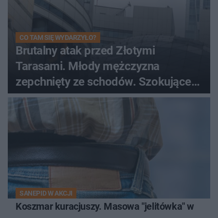
CO TAM SIĘ WYDARZYŁO?
Brutalny atak przed Złotymi
Tarasami. Młody mężczyzna
zepchnięty ze schodów. Szokujące
nagranie krąży po sieci
SANEPID W AKCJI
Koszmar kuracjuszy. Masowa "jelitówka" w