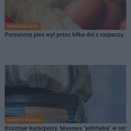
PRZERAŻAJĄCE!
Porzucony pies wył przez kilka dni z rozpaczy. S
SANEPID W AKCJI
Koszmar kuracjuszy. Masowa "jelitówka" w ośro