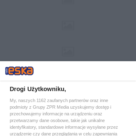
Drogi Użytkowniku,
My, naszych 1162 zaufanych partnerów oraz inne
Żaden utwór zamieszczony w serwisie nie może być powielany i
podmioty z Grupy ZPR Media uzyskujemy dostęp i
rozpowszechniany lub dalej rozpowszechniany w jakikolwiek sposób (w
przechowujemy informacje na urządzeniu oraz
tym także elektroniczny lub mechaniczny) na jakimkolwiek polu
eksploatacji w jakiejkolwiek formie, włącznie z umieszczaniem w
przetwarzamy dane osobowe, takie jak unikalne
Internecie bez pisemnej zgody właściciela praw. Jakiekolwiek użycie lub
identyfikatory, standardowe informacje wysyłane przez
wykorzystanie utworów w całości lub w części z naruszeniem prawa,
tzn. bez właściwej zgody, jest zabronione pod groźbą kary i może być
urządzenie czy dane przeglądania w celu zapewniania