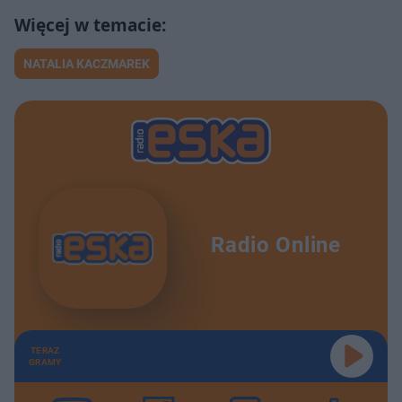
NATALIA KACZMAREK
Radio Online
TERAZ
GRAMY