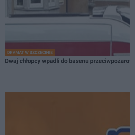
DRAMAT W SZCZECINIE
Dwaj chłopcy wpadli do basenu przeciwpożarow