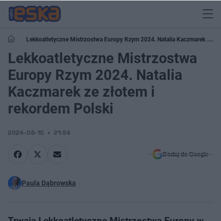
Lekkoatletyczne Mistrzostwa Europy Rzym 2024. Natalia Kaczmarek ze
złotem i rekordem Polski
Lekkoatletyczne Mistrzostwa
Europy Rzym 2024. Natalia
Kaczmarek ze złotem i
rekordem Polski
2024-06-10
21:54
Dodaj do Google
Paula Dąbrowska
Trwają Lekkoatletyczne Mistrzostwa Europy w