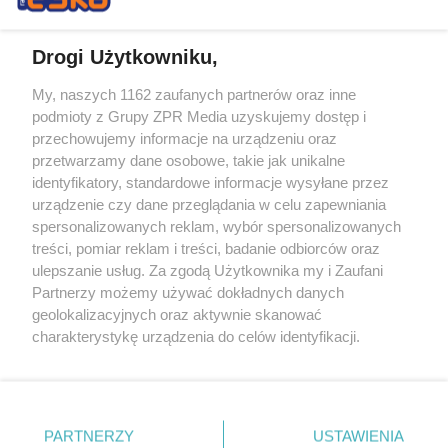
Drogi Użytkowniku,
My, naszych 1162 zaufanych partnerów oraz inne
Żaden utwór zamieszczony w serwisie nie może być powielany i
podmioty z Grupy ZPR Media uzyskujemy dostęp i
rozpowszechniany lub dalej rozpowszechniany w jakikolwiek sposób (w
przechowujemy informacje na urządzeniu oraz
tym także elektroniczny lub mechaniczny) na jakimkolwiek polu
eksploatacji w jakiejkolwiek formie, włącznie z umieszczaniem w
przetwarzamy dane osobowe, takie jak unikalne
Internecie bez pisemnej zgody właściciela praw. Jakiekolwiek użycie lub
identyfikatory, standardowe informacje wysyłane przez
wykorzystanie utworów w całości lub w części z naruszeniem prawa,
tzn. bez właściwej zgody, jest zabronione pod groźbą kary i może być
urządzenie czy dane przeglądania w celu zapewniania
ścigane prawnie.
spersonalizowanych reklam, wybór spersonalizowanych
treści, pomiar reklam i treści, badanie odbiorców oraz
ulepszanie usług. Za zgodą Użytkownika my i Zaufani
Partnerzy możemy używać dokładnych danych
geolokalizacyjnych oraz aktywnie skanować
charakterystykę urządzenia do celów identyfikacji.
Ponieważ cenimy Twoją prywatność, prosimy o zgodę na
O nas
korzystanie z tych technologii poprzez kliknięcie
Informacje prawne
„Akceptuję”. Zgoda jest dobrowolna i zawsze możesz ją
zmienić/wycofać klikając przycisk ustawień prywatności
PARTNERZY
USTAWIENIA
Nasze serwisy