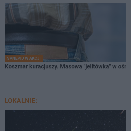
SANEPID W AKCJI
Koszmar kuracjuszy. Masowa "jelitówka" w ośro
LOKALNIE: