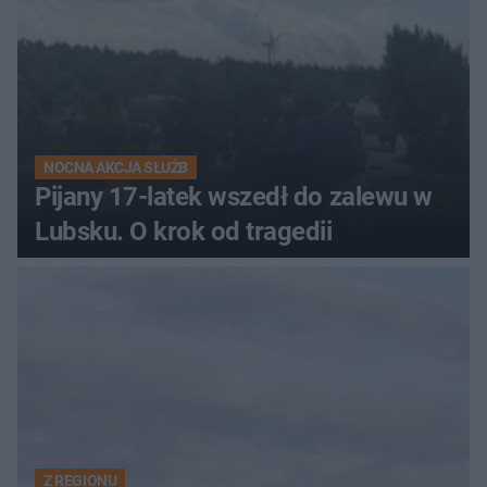
NOCNA AKCJA SŁUŻB
Pijany 17-latek wszedł do zalewu w
Lubsku. O krok od tragedii
Z REGIONU