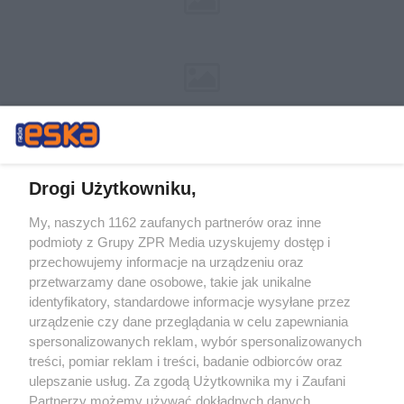
Drogi Użytkowniku,
My, naszych 1162 zaufanych partnerów oraz inne
Żaden utwór zamieszczony w serwisie nie może być powielany i
podmioty z Grupy ZPR Media uzyskujemy dostęp i
rozpowszechniany lub dalej rozpowszechniany w jakikolwiek sposób (w
przechowujemy informacje na urządzeniu oraz
tym także elektroniczny lub mechaniczny) na jakimkolwiek polu
eksploatacji w jakiejkolwiek formie, włącznie z umieszczaniem w
przetwarzamy dane osobowe, takie jak unikalne
Internecie bez pisemnej zgody właściciela praw. Jakiekolwiek użycie lub
identyfikatory, standardowe informacje wysyłane przez
wykorzystanie utworów w całości lub w części z naruszeniem prawa,
tzn. bez właściwej zgody, jest zabronione pod groźbą kary i może być
urządzenie czy dane przeglądania w celu zapewniania
ścigane prawnie.
spersonalizowanych reklam, wybór spersonalizowanych
treści, pomiar reklam i treści, badanie odbiorców oraz
ulepszanie usług. Za zgodą Użytkownika my i Zaufani
Partnerzy możemy używać dokładnych danych