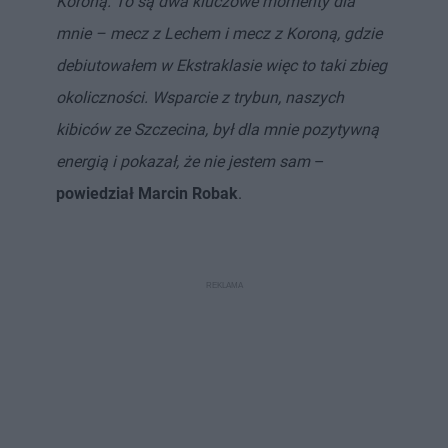
Koroną. To są dwa kluczowe momenty dla
mnie – mecz z Lechem i mecz z Koroną, gdzie
debiutowałem w Ekstraklasie więc to taki zbieg
okoliczności. Wsparcie z trybun, naszych
kibiców ze Szczecina, był dla mnie pozytywną
energią i pokazał, że nie jestem sam
–
powiedział Marcin Robak
.