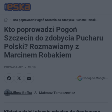
Kto poprowadzi Pogoń Szczecin do zdobycia Pucharu Polski?
Rozmawiamy z Marcinem Robakiem
Kto poprowadzi Pogoń
Szczecin do zdobycia Pucharu
Polski? Rozmawiamy z
Marcinem Robakiem
2025-04-07
15:19
Dodaj do Google
Miłosz Beśka
Mateusz Tomaszewicz
Kibiców dzieli niecały miesiąc do finałowego