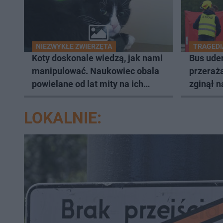
NIEZWYKŁE ZWIERZĘTA
TRAGEDI
Koty doskonale wiedzą, jak nami
Bus ude
manipulować. Naukowiec obala
przeraża
powielane od lat mity na ich
zginął n
temat
walczy o
LOKALNIE: