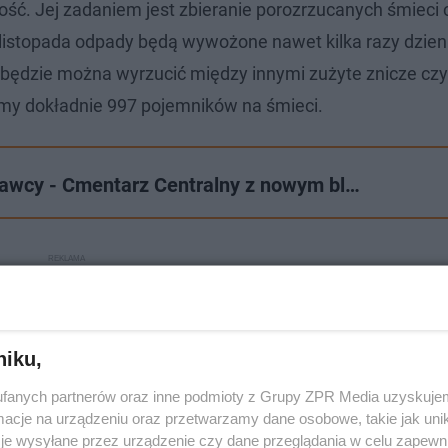
tość. Jej zadaniem jest zbieranie porozrzucanych śmieci 
 listopada odpady będą wywożone nawet kilka razy dzien
 będzie można wyrzucić między innymi zużyte znicze czy
emy dokładnie 997 pojemników na śmieci.
onawcy - Cmentarz Centralny z nowym bl…
niku,
fanych partnerów oraz inne podmioty z Grupy ZPR Media uzyskujem
cje na urządzeniu oraz przetwarzamy dane osobowe, takie jak unika
je wysyłane przez urządzenie czy dane przeglądania w celu zapewn