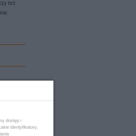
czy też
nie.
y dostęp i
lne identyfikatory,
iania