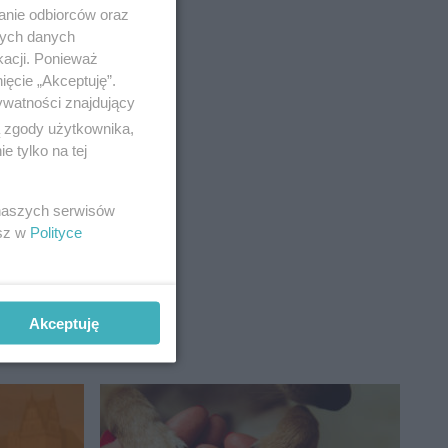
anie odbiorców oraz
nych danych
kacji. Ponieważ
ięcie „Akceptuję”.
ywatności znajdujący
ajdziecie
ą zgody użytkownika,
 tylko na tej
 naszych serwisów
esz w
Polityce
Akceptuję