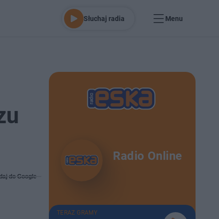
Słuchaj radia
Menu
zu
Radio Online
daj do Google
TERAZ GRAMY