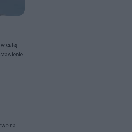
 w całej
ostawienie
kowo na