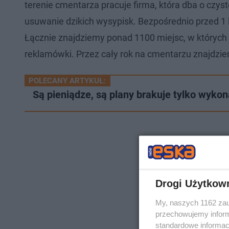
terenie cmentarza pracuje firma, która dba o czys
usuwanie dzikich wysypisk. Bezpośrednio przed 1
Łącznie znajdziemy ponad 1100 miejsc, w których
reklamówki. Przez cały rok na cmentarzu znajdzi
POLECANY ARTYKUŁ:
​Są pieniądze, są plany brakuje tylko wyk
Drogi Użytkow
My, naszych 1162 zau
przechowujemy informa
standardowe informac