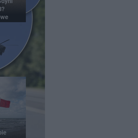
Gdyni
8?
owe
bie