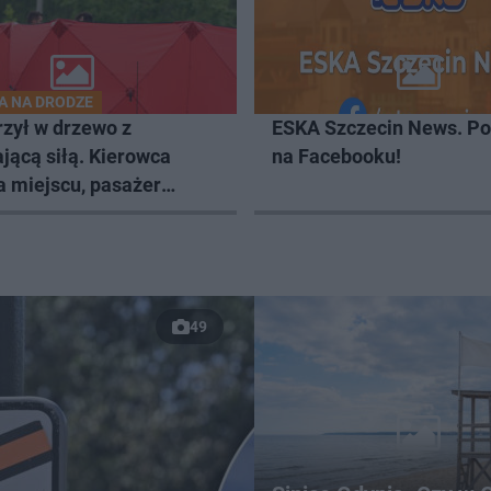
A NA DRODZE
rzył w drzewo z
ESKA Szczecin News. Po
jącą siłą. Kierowca
na Facebooku!
a miejscu, pasażer
 życie
49