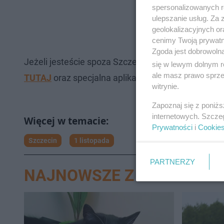
spersonalizowanych re
ulepszanie usług. Za
geolokalizacyjnych or
cenimy Twoją prywatno
Zgoda jest dobrowoln
Jeżeli jesteście spoza Szczecina, znalezienie gr
się w lewym dolnym r
ale masz prawo sprzec
TUTAJ
oraz specjalna aplikacja "Szczecińskie Cme
witrynie.
Zapoznaj się z poniż
internetowych. Szcze
Prywatności
i
Cookie
Szczecin
1 listopada
PARTNERZY
NAJNOWSZE Z DZIAŁU SZ