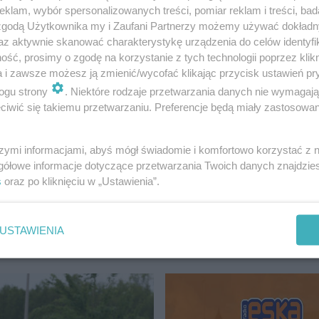
klam, wybór spersonalizowanych treści, pomiar reklam i treści, bad
 zgodą Użytkownika my i Zaufani Partnerzy możemy używać dokład
az aktywnie skanować charakterystykę urządzenia do celów identyfi
ść, prosimy o zgodę na korzystanie z tych technologii poprzez klikn
a i zawsze możesz ją zmienić/wycofać klikając przycisk ustawień pr
obu ułatwi Wam wyszukiwarka miejsca pochówku, którą zn
ogu strony
. Niektóre rodzaje przetwarzania danych nie wymagaj
iwić się takiemu przetwarzaniu. Preferencje będą miały zastosowanie
ntarze".
szymi informacjami, abyś mógł świadomie i komfortowo korzystać z
gółowe informacje dotyczące przetwarzania Twoich danych znajdzi
s
oraz po kliknięciu w „Ustawienia”.
USTAWIENIA
CZECIN