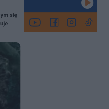
cym się
uje