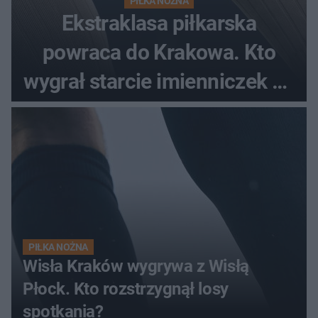
PIŁKA NOŻNA
Ekstraklasa piłkarska
powraca do Krakowa. Kto
wygrał starcie imienniczek na
pełnym stadionie
PIŁKA NOŻNA
Wisła Kraków wygrywa z Wisłą
Płock. Kto rozstrzygnął losy
spotkania?