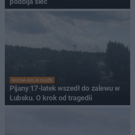
podbija sieć
NOCNA AKCJA SŁUŻB
Pijany 17-latek wszedł do zalewu w
Lubsku. O krok od tragedii