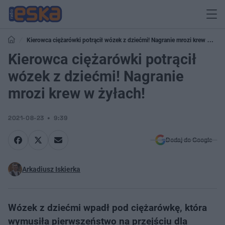
Kierowca ciężarówki potrącił wózek z dziećmi! Nagranie mrozi krew w
żyłach!
Kierowca ciężarówki potrącił
wózek z dziećmi! Nagranie
mrozi krew w żyłach!
2021-08-23
9:39
Dodaj do Google
Arkadiusz Iskierka
Wózek z dziećmi wpadł pod ciężarówkę, która
wymusiła pierwszeństwo na przejściu dla