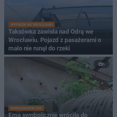
WYPADEK WE WROCŁAWIU
Taksówka zawisła nad Odrą we
Wrocławiu. Pojazd z pasażerami o
mało nie runął do rzeki
6
WARSZAWSKIE ZOO
Erna symbolicznie wróciła do