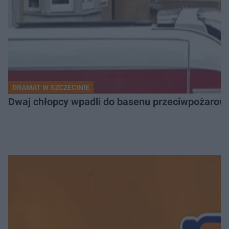
DRAMAT W SZCZECINIE
Dwaj chłopcy wpadli do basenu przeciwpożarow