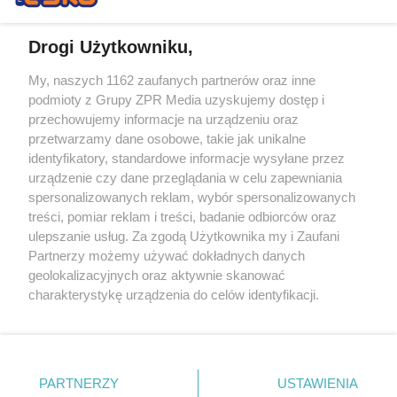
Drogi Użytkowniku,
My, naszych 1162 zaufanych partnerów oraz inne
Żaden utwór zamieszczony w serwisie nie może być powielany i
podmioty z Grupy ZPR Media uzyskujemy dostęp i
rozpowszechniany lub dalej rozpowszechniany w jakikolwiek sposób (w
tym także elektroniczny lub mechaniczny) na jakimkolwiek polu
przechowujemy informacje na urządzeniu oraz
eksploatacji w jakiejkolwiek formie, włącznie z umieszczaniem w
przetwarzamy dane osobowe, takie jak unikalne
Internecie bez pisemnej zgody właściciela praw. Jakiekolwiek użycie lub
identyfikatory, standardowe informacje wysyłane przez
wykorzystanie utworów w całości lub w części z naruszeniem prawa,
tzn. bez właściwej zgody, jest zabronione pod groźbą kary i może być
urządzenie czy dane przeglądania w celu zapewniania
ścigane prawnie.
spersonalizowanych reklam, wybór spersonalizowanych
treści, pomiar reklam i treści, badanie odbiorców oraz
ulepszanie usług. Za zgodą Użytkownika my i Zaufani
Partnerzy możemy używać dokładnych danych
geolokalizacyjnych oraz aktywnie skanować
charakterystykę urządzenia do celów identyfikacji.
Ponieważ cenimy Twoją prywatność, prosimy o zgodę na
O nas
korzystanie z tych technologii poprzez kliknięcie
Informacje prawne
„Akceptuję”. Zgoda jest dobrowolna i zawsze możesz ją
zmienić/wycofać klikając przycisk ustawień prywatności
PARTNERZY
USTAWIENIA
Nasze serwisy
znajdujący się w lewym dolnym rogu strony
. Niektóre