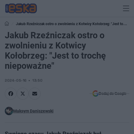
Jakub Rzeźniczak ostro o zwolnieniu z Kotwicy Kołobrzeg: "Jest to
trochę niepoważne"
Jakub Rzeźniczak ostro o
zwolnieniu z Kotwicy
Kołobrzeg: "Jest to trochę
niepoważne"
2024-05-16
13:50
Dodaj do Google
Maksym Daniszewski
Swojego czasu Jakub Rzeźniczak był