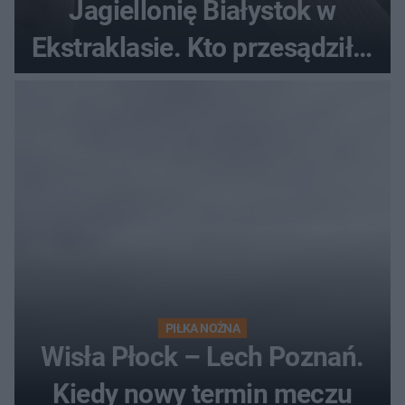
Jagiellonię Białystok w
Ekstraklasie. Kto przesądził o
losach meczu?
PIŁKA NOŻNA
Wisła Płock – Lech Poznań.
Kiedy nowy termin meczu