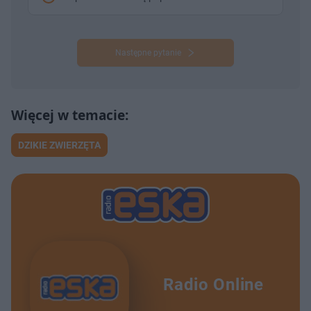
Następne pytanie
DZIKIE ZWIERZĘTA
Radio Online