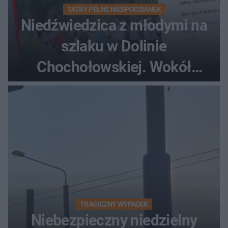
TATRY PEŁNE NIESPODZIANEK
Niedźwiedzica z młodymi na
szlaku w Dolinie
Chochołowskiej. Wokół
turyści!
TRAGICZNY WYPADEK
Niebezpieczny niedzielny