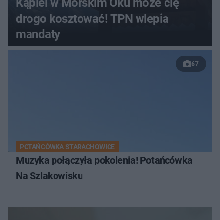
Kąpiel w Morskim Oku może cię
drogo kosztować! TPN wlepia
mandaty
67
POTAŃCÓWKA STARACHOWICE
Muzyka połączyła pokolenia! Potańcówka
Na Szlakowisku