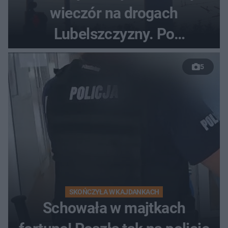
wieczór na drogach
Lubelszczyzny. Po
nieudanym manewrze
5
wyprzedzania zginął
kierowca auta
SKOŃCZYŁA W KAJDANKACH
Schowała w majtkach