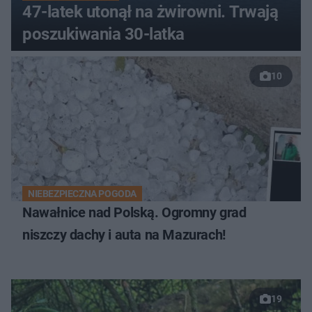
47-latek utonął na żwirowni. Trwają
poszukiwania 30-latka
10
NIEBEZPIECZNA POGODA
Nawałnice nad Polską. Ogromny grad
niszczy dachy i auta na Mazurach!
19