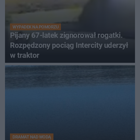
WYPADEK NA POMORZU
Pijany 67-latek zignorował rogatki.
Rozpędzony pociąg Intercity uderzył
w traktor
DRAMAT NAD WODĄ