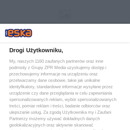
Drogi Użytkowniku,
My, naszych 1160 zaufanych partnerów oraz inne
Żaden utwór zamieszczony w serwisie nie może być powielany i
podmioty z Grupy ZPR Media uzyskujemy dostęp i
rozpowszechniany lub dalej rozpowszechniany w jakikolwiek sposób (w
przechowujemy informacje na urządzeniu oraz
tym także elektroniczny lub mechaniczny) na jakimkolwiek polu
eksploatacji w jakiejkolwiek formie, włącznie z umieszczaniem w
przetwarzamy dane osobowe, takie jak unikalne
Internecie bez pisemnej zgody właściciela praw. Jakiekolwiek użycie lub
identyfikatory, standardowe informacje wysyłane przez
wykorzystanie utworów w całości lub w części z naruszeniem prawa,
tzn. bez właściwej zgody, jest zabronione pod groźbą kary i może być
urządzenie czy dane przeglądania w celu zapewniania
ścigane prawnie.
spersonalizowanych reklam, wybór spersonalizowanych
treści, pomiar reklam i treści, badanie odbiorców oraz
ulepszanie usług. Za zgodą Użytkownika my i Zaufani
Partnerzy możemy używać dokładnych danych
geolokalizacyjnych oraz aktywnie skanować