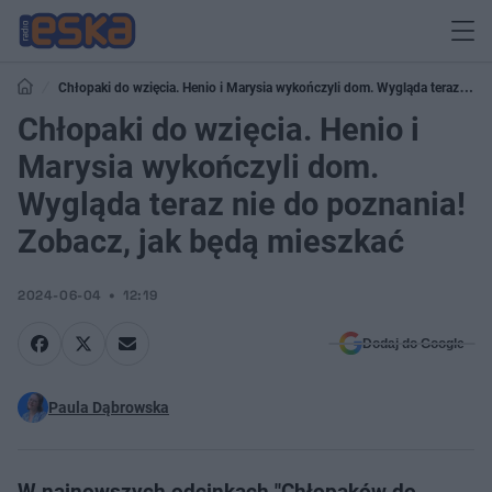
Chłopaki do wzięcia. Henio i Marysia wykończyli dom. Wygląda teraz nie
do poznania! Zobacz, jak będą mieszkać
Chłopaki do wzięcia. Henio i
Marysia wykończyli dom.
Wygląda teraz nie do poznania!
Zobacz, jak będą mieszkać
2024-06-04
12:19
Dodaj do Google
Paula Dąbrowska
W najnowszych odcinkach "Chłopaków do