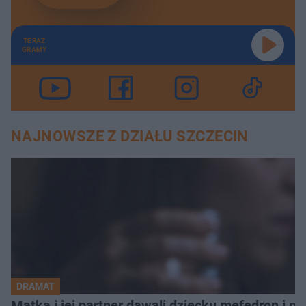
TERAZ
GRAMY
NAJNOWSZE Z DZIAŁU SZCZECIN
DRAMAT
Matka i jej partner dawali dziecku mefedron i po