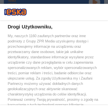
TERAZ
GRAMY
Drogi Użytkowniku,
My, naszych 1160 zaufanych partnerów oraz inne
Żaden utwór zamieszczony w serwisie nie może być powielany i
podmioty z Grupy ZPR Media uzyskujemy dostęp i
rozpowszechniany lub dalej rozpowszechniany w jakikolwiek sposób (w
tym także elektroniczny lub mechaniczny) na jakimkolwiek polu
przechowujemy informacje na urządzeniu oraz
eksploatacji w jakiejkolwiek formie, włącznie z umieszczaniem w Internecie
przetwarzamy dane osobowe, takie jak unikalne
bez pisemnej zgody właściciela praw. Jakiekolwiek użycie lub
identyfikatory, standardowe informacje wysyłane przez
wykorzystanie utworów w całości lub w części z naruszeniem prawa, tzn.
bez właściwej zgody, jest zabronione pod groźbą kary i może być ścigane
urządzenie czy dane przeglądania w celu zapewniania
prawnie.
spersonalizowanych reklam, wybór spersonalizowanych
treści, pomiar reklam i treści, badanie odbiorców oraz
ulepszanie usług. Za zgodą Użytkownika my i Zaufani
Partnerzy możemy używać dokładnych danych
geolokalizacyjnych oraz aktywnie skanować
charakterystykę urządzenia do celów identyfikacji.
Ponieważ cenimy Twoją prywatność, prosimy o zgodę na
O nas
korzystanie z tych technologii poprzez kliknięcie