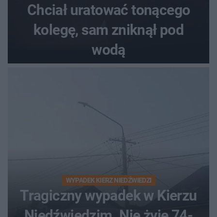
Chciał uratować tonącego
kolegę, sam zniknął pod
wodą
WYPADEK KIERZ NIEDŹWIEDZI
Tragiczny wypadek w Kierzu
Niedźwiedzim. Nie żyje 74-