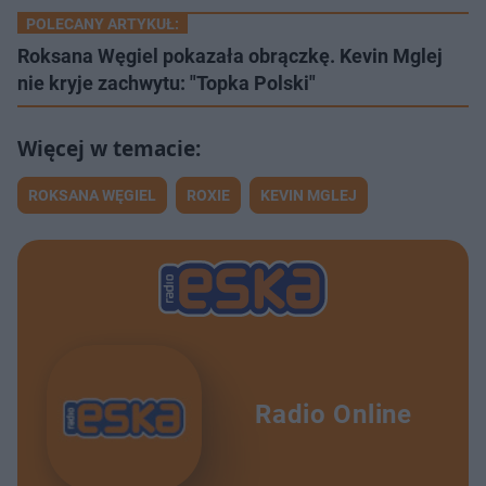
POLECANY ARTYKUŁ:
Roksana Węgiel pokazała obrączkę. Kevin Mglej
nie kryje zachwytu: "Topka Polski"
ROKSANA WĘGIEL
ROXIE
KEVIN MGLEJ
Radio Online