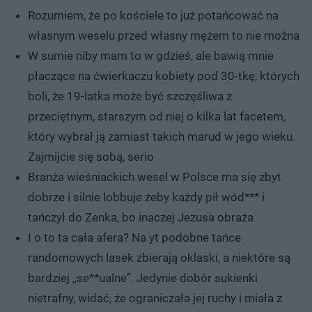
Rozumiem, że po kościele to już potańcować na
własnym weselu przed własny mężem to nie można
W sumie niby mam to w gdzieś, ale bawią mnie
płaczące na ćwierkaczu kobiety pod 30-tkę, których
boli, że 19-latka może być szczęśliwa z
przeciętnym, starszym od niej o kilka lat facetem,
który wybrał ją zamiast takich marud w jego wieku.
Zajmijcie się sobą, serio
Branża wieśniackich wesel w Polsce ma się zbyt
dobrze i silnie lobbuje żeby każdy pił wód*** i
tańczył do Zenka, bo inaczej Jezusa obraża
I o to ta cała afera? Na yt podobne tańce
randomowych lasek zbierają oklaski, a niektóre są
bardziej ,,se**ualne”. Jedynie dobór sukienki
nietrafny, widać, że ograniczała jej ruchy i miała z