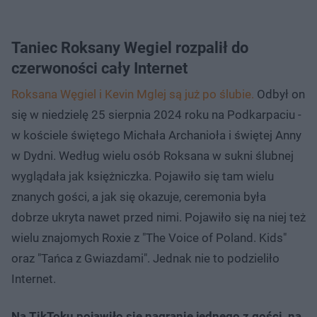
Taniec Roksany Wegiel rozpalił do
czerwoności cały Internet
Roksana Węgiel i Kevin Mglej są już po ślubie.
Odbył on
się w niedzielę 25 sierpnia 2024 roku na Podkarpaciu -
w kościele świętego Michała Archanioła i świętej Anny
w Dydni. Według wielu osób Roksana w sukni ślubnej
wyglądała jak księżniczka. Pojawiło się tam wielu
znanych gości, a jak się okazuje, ceremonia była
dobrze ukryta nawet przed nimi. Pojawiło się na niej też
wielu znajomych Roxie z "The Voice of Poland. Kids"
oraz "Tańca z Gwiazdami". Jednak nie to podzieliło
Internet.
Na TikToku pojawiło się nagranie jednego z gości, na