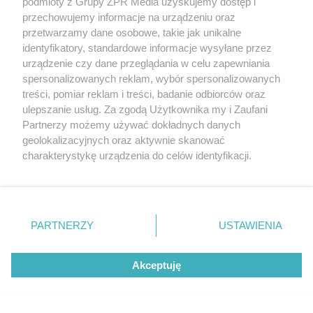
podmioty z Grupy ZPR Media uzyskujemy dostęp i
o tym problemie. Sposób na
przechowujemy informacje na urządzeniu oraz
przetwarzamy dane osobowe, takie jak unikalne
pociemniałą biżuterię
identyfikatory, standardowe informacje wysyłane przez
ZOBACZ WIĘCEJ
urządzenie czy dane przeglądania w celu zapewniania
spersonalizowanych reklam, wybór spersonalizowanych
treści, pomiar reklam i treści, badanie odbiorców oraz
ulepszanie usług. Za zgodą Użytkownika my i Zaufani
Partnerzy możemy używać dokładnych danych
geolokalizacyjnych oraz aktywnie skanować
charakterystykę urządzenia do celów identyfikacji.
Ponieważ cenimy Twoją prywatność, prosimy o zgodę na
korzystanie z tych technologii poprzez kliknięcie
„Akceptuję”. Zgoda jest dobrowolna i zawsze możesz ją
zmienić/wycofać klikając przycisk ustawień prywatności
PARTNERZY
USTAWIENIA
znajdujący się w lewym dolnym rogu strony
. Niektóre
rodzaje przetwarzania danych nie wymagają zgody
Akceptuję
użytkownika, ale masz prawo sprzeciwić się takiemu
przetwarzaniu. Preferencje będą miały zastosowanie tylko
na tej witrynie.