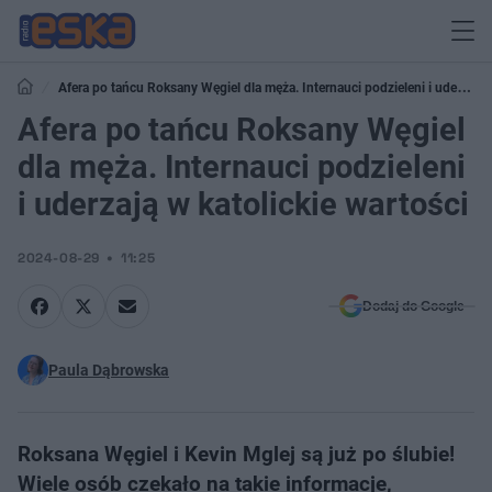
Afera po tańcu Roksany Węgiel dla męża. Internauci podzieleni i uderzają
w katolickie wartości
Afera po tańcu Roksany Węgiel
dla męża. Internauci podzieleni
i uderzają w katolickie wartości
2024-08-29
11:25
Dodaj do Google
Paula Dąbrowska
Roksana Węgiel i Kevin Mglej są już po ślubie!
Wiele osób czekało na takie informacje,