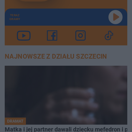
TERAZ
GRAMY
NAJNOWSZE Z DZIAŁU SZCZECIN
DRAMAT
Matka i jej partner dawali dziecku mefedron i po