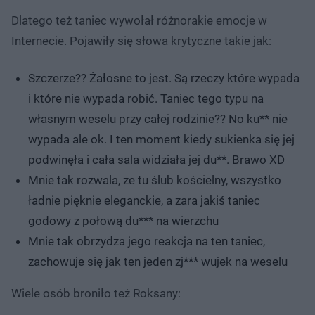
Dlatego też taniec wywołał różnorakie emocje w
Internecie. Pojawiły się słowa krytyczne takie jak:
Szczerze?? Żałosne to jest. Są rzeczy które wypada
i które nie wypada robić. Taniec tego typu na
własnym weselu przy całej rodzinie?? No ku** nie
wypada ale ok. I ten moment kiedy sukienka się jej
podwinęła i cała sala widziała jej du**. Brawo XD
Mnie tak rozwala, ze tu ślub kościelny, wszystko
ładnie pięknie eleganckie, a zara jakiś taniec
godowy z połową du*** na wierzchu
Mnie tak obrzydza jego reakcja na ten taniec,
zachowuje się jak ten jeden zj*** wujek na weselu
Wiele osób broniło też Roksany: