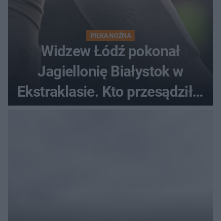
PIŁKA NOŻNA
Widzew Łódź pokonał
Jagiellonię Białystok w
Ekstraklasie. Kto przesądził o
losach meczu?