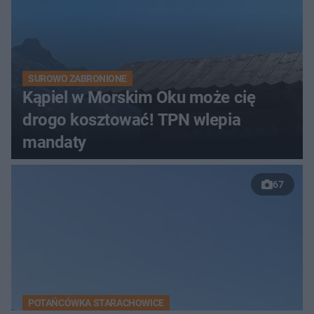
SUROWO ZABRONIONE
Kąpiel w Morskim Oku może cię
drogo kosztować! TPN wlepia
mandaty
67
POTAŃCÓWKA STARACHOWICE