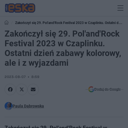
Zakończył się 29. Pol'and'Rock Festival 2023 w Czaplinku. Ostatni dzień
zabawy kolorowy, ale i z wyjazdami
Zakończył się 29. Pol'and'Rock
Festival 2023 w Czaplinku.
Ostatni dzień zabawy kolorowy,
ale i z wyjazdami
2023-08-07
8:59
Dodaj do Google
Paula Dąbrowska
Zakończył się 29. Pol’and’Rock Festival w