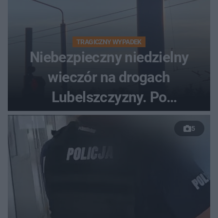
TRAGICZNY WYPADEK
Niebezpieczny niedzielny
wieczór na drogach
Lubelszczyzny. Po
nieudanym manewrze
5
wyprzedzania zginął
kierowca auta