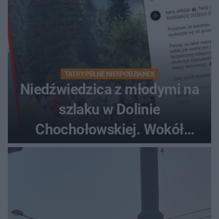
TATRY PEŁNE NIESPODZIANEK
Niedźwiedzica z młodymi na
szlaku w Dolinie
Chochołowskiej. Wokół
turyści!