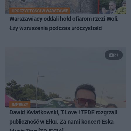
UROCZYSTOŚCI W WARSZAWIE
Warszawiacy oddali hołd ofiarom rzezi Woli.
Łzy wzruszenia podczas uroczystości
21
IMPREZY
Dawid Kwiatkowski, T.Love i TEDE rozgrzali
publiczność w Ełku. Za nami koncert Eska
Music Tour [ZDJĘCIA]