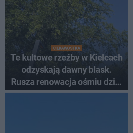
CIEKAWOSTKA
Te kultowe rzeźby w Kielcach
odzyskają dawny blask.
Rusza renowacja ośmiu dzieł
z lat 70.