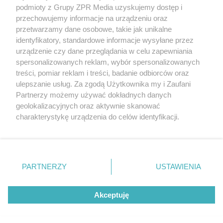
Żaden utwór zamieszczony w serwisie nie może być powielany i
podmioty z Grupy ZPR Media uzyskujemy dostęp i
rozpowszechniany lub dalej rozpowszechniany w jakikolwiek sposób (w
tym także elektroniczny lub mechaniczny) na jakimkolwiek polu
przechowujemy informacje na urządzeniu oraz
eksploatacji w jakiejkolwiek formie, włącznie z umieszczaniem w
przetwarzamy dane osobowe, takie jak unikalne
Internecie bez pisemnej zgody właściciela praw. Jakiekolwiek użycie lub
identyfikatory, standardowe informacje wysyłane przez
wykorzystanie utworów w całości lub w części z naruszeniem prawa,
tzn. bez właściwej zgody, jest zabronione pod groźbą kary i może być
urządzenie czy dane przeglądania w celu zapewniania
ścigane prawnie.
spersonalizowanych reklam, wybór spersonalizowanych
treści, pomiar reklam i treści, badanie odbiorców oraz
ulepszanie usług. Za zgodą Użytkownika my i Zaufani
Partnerzy możemy używać dokładnych danych
geolokalizacyjnych oraz aktywnie skanować
charakterystykę urządzenia do celów identyfikacji.
Ponieważ cenimy Twoją prywatność, prosimy o zgodę na
O nas
korzystanie z tych technologii poprzez kliknięcie
Informacje prawne
„Akceptuję”. Zgoda jest dobrowolna i zawsze możesz ją
zmienić/wycofać klikając przycisk ustawień prywatności
PARTNERZY
USTAWIENIA
Nasze serwisy
znajdujący się w lewym dolnym rogu strony
. Niektóre
rodzaje przetwarzania danych nie wymagają zgody
© 2026 Grupa ZPR Media
Akceptuję
użytkownika, ale masz prawo sprzeciwić się takiemu
przetwarzaniu. Preferencje będą miały zastosowanie tylko
na tej witrynie.