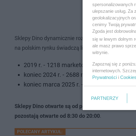
spersonalizowanych re
ulepszanie usług. Za
geolokalizacyjnych or
cenimy Twoją prywatno
Zgoda jest dobrowoln
Sklepy Dino dynamicznie rozwijają się w całej Pol
się w lewym dolnym r
ale masz prawo sprzec
na polskim rynku świadczą liczby nowopowstającyc
witrynie.
Zapoznaj się z poniż
2019 r. - 1218 marketów
internetowych. Szcze
koniec 2024 r. - 2688 marketów
Prywatności
i
Cookie
koniec marca 2025 r. - 2746 marketów.
PARTNERZY
Sklepy Dino otwarte są od poniedziałku do soboty
pozostają otwarte od 8:30 do 20:00
.
POLECANY ARTYKUŁ: