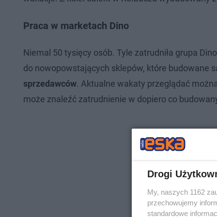
Praca w marketach Dino
Niemal 50 tysięcy osób. Tyle zatrudniła grupa Di
do nowopowstających sklepów, które budowane są
sprzedawców
. Aktualne wakaty przeglądać można 
może znaleźć zatrudnienie w dopiero co budowan
Drogi Użytkow
My, naszych 1162 zau
przechowujemy informa
standardowe informac