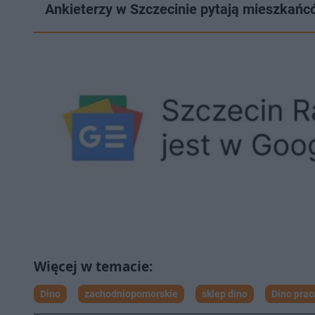
Ankieterzy w Szczecinie pytają mieszkańcó
Dino
zachodniopomorskie
sklep dino
Dino prac