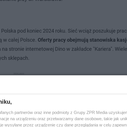
no Polska pod koniec 2024 roku. Sieć wciąż poszukuje pr
 w całej Polsce.
Oferty pracy obejmują stanowiska kas
na stronie internetowej Dino w zakładce "Kariera". Wiel
ych sklepach.
niku,
fanych partnerów oraz inne podmioty z Grupy ZPR Media uzyskujem
cje na urządzeniu oraz przetwarzamy dane osobowe, takie jak unika
je wysyłane przez urządzenie czy dane przeglądania w celu zapewn