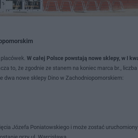
iopomorskim
h placówek.
W całej Polsce powstają nowe sklepy, w I kw
acza to, że zgodnie ze stanem na koniec marca br., licz
kże dwa nowe sklepy Dino w Zachodniopomorskiem:
ięcia Józefa Poniatowskiego i może zostać uruchomiony 
stanie przy ul. Warcisława.