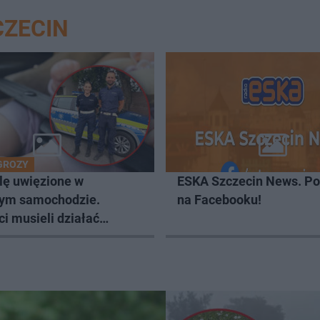
CZECIN
GROZY
ę uwięzione w
ESKA Szczecin News. Po
ym samochodzie.
na Facebooku!
ci musieli działać
iast