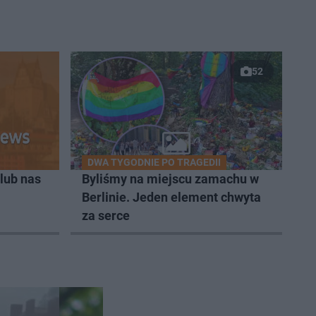
52
DWA TYGODNIE PO TRAGEDII
lub nas
Byliśmy na miejscu zamachu w
Berlinie. Jeden element chwyta
za serce