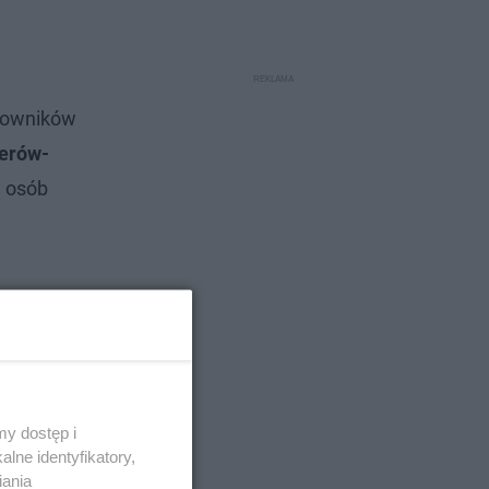
acowników
jerów-
e osób
y dostęp i
lne identyfikatory,
iania