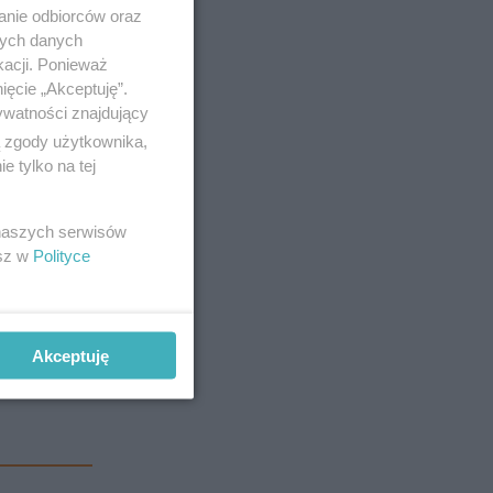
anie odbiorców oraz
nych danych
kacji. Ponieważ
ięcie „Akceptuję”.
ywatności znajdujący
 ekspansji
ą zgody użytkownika,
 tylko na tej
 naszych serwisów
esz w
Polityce
Akceptuję
ty