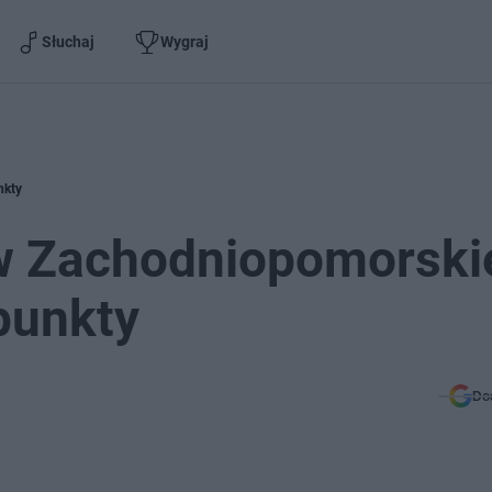
Słuchaj
Wygraj
nkty
w Zachodniopomorski
punkty
Do