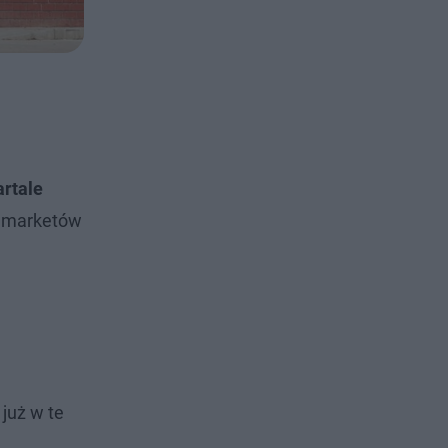
artale
ba marketów
już w te