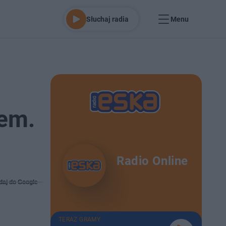
Słuchaj radia
Menu
em.
Radio Online
daj do Google
TERAZ GRAMY