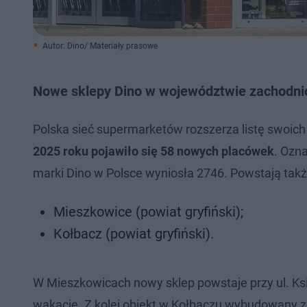
Autor: Dino/ Materiały prasowe
Nowe sklepy Dino w województwie zachodn
Polska sieć supermarketów rozszerza listę swoic
2025 roku pojawiło się 58 nowych placówek
. Ozn
marki Dino w Polsce wyniosła 2746. Powstają ta
Mieszkowice (powiat gryfiński);
Kołbacz (powiat gryfiński).
W Mieszkowicach nowy sklep powstaje przy ul. Ks
wakacje. Z kolei obiekt w Kołbaczu wybudowany zo