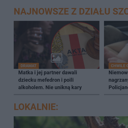
NAJNOWSZE Z DZIAŁU SZ
DRAMAT
CHWILE 
Matka i jej partner dawali
Niemowl
dziecku mefedron i poili
nagrzan
alkoholem. Nie unikną kary
Policjan
natychm
LOKALNIE: