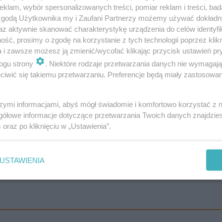
klam, wybór spersonalizowanych treści, pomiar reklam i treści, bad
 zgodą Użytkownika my i Zaufani Partnerzy możemy używać dokład
az aktywnie skanować charakterystykę urządzenia do celów identyfi
ść, prosimy o zgodę na korzystanie z tych technologii poprzez klikn
a i zawsze możesz ją zmienić/wycofać klikając przycisk ustawień pr
sce. Sieć zarządzana jest przez Tomasza Biernackiego. O
ogu strony
. Niektóre rodzaje przetwarzania danych nie wymagaj
iwić się takiemu przetwarzaniu. Preferencje będą miały zastosowanie
h marketów, które na przestrzeni lat wzrastają:
szymi informacjami, abyś mógł świadomie i komfortowo korzystać z
gółowe informacje dotyczące przetwarzania Twoich danych znajdzi
s
oraz po kliknięciu w „Ustawienia”.
USTAWIENIA
, w godzinach 6:00 - 22:30. W niedziele handlowe marke