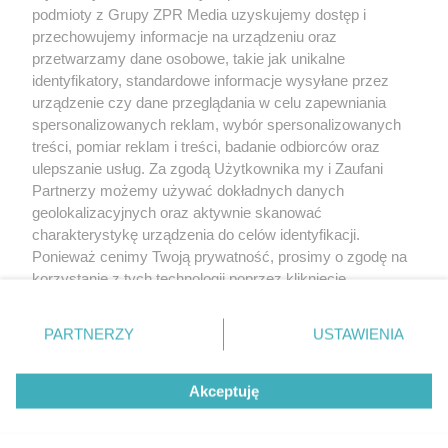
podmioty z Grupy ZPR Media uzyskujemy dostęp i
rozpowszechniany lub dalej rozpowszechniany w jakikolwiek sposób (w
tym także elektroniczny lub mechaniczny) na jakimkolwiek polu
przechowujemy informacje na urządzeniu oraz
eksploatacji w jakiejkolwiek formie, włącznie z umieszczaniem w Internecie
przetwarzamy dane osobowe, takie jak unikalne
bez pisemnej zgody właściciela praw. Jakiekolwiek użycie lub
identyfikatory, standardowe informacje wysyłane przez
wykorzystanie utworów w całości lub w części z naruszeniem prawa, tzn.
bez właściwej zgody, jest zabronione pod groźbą kary i może być ścigane
urządzenie czy dane przeglądania w celu zapewniania
prawnie.
spersonalizowanych reklam, wybór spersonalizowanych
treści, pomiar reklam i treści, badanie odbiorców oraz
ulepszanie usług. Za zgodą Użytkownika my i Zaufani
Partnerzy możemy używać dokładnych danych
geolokalizacyjnych oraz aktywnie skanować
charakterystykę urządzenia do celów identyfikacji.
Ponieważ cenimy Twoją prywatność, prosimy o zgodę na
O nas
korzystanie z tych technologii poprzez kliknięcie
Informacje prawne
„Akceptuję”. Zgoda jest dobrowolna i zawsze możesz ją
zmienić/wycofać klikając przycisk ustawień prywatności
Nasze serwisy
PARTNERZY
USTAWIENIA
znajdujący się w lewym dolnym rogu strony
. Niektóre
rodzaje przetwarzania danych nie wymagają zgody
© 2026 Grupa ZPR Media
Akceptuję
użytkownika, ale masz prawo sprzeciwić się takiemu
przetwarzaniu. Preferencje będą miały zastosowanie tylko
na tej witrynie.