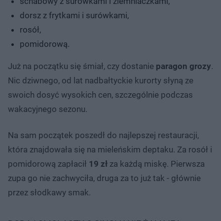
schabowy z surówkami i ziemniaczkami,
dorsz z frytkami i surówkami,
rosół,
pomidorową.
Już na początku się śmiał, czy dostanie
paragon grozy
.
Nic dziwnego, od lat nadbałtyckie kurorty słyną ze
swoich dosyć wysokich cen, szczególnie podczas
wakacyjnego sezonu.
Na sam początek poszedł do najlepszej restauracji,
która znajdowała się na mieleńskim deptaku. Za rosół i
pomidorową zapłacił
19 zł
za każdą miskę. Pierwsza
zupa go nie zachwyciła, druga za to już tak - głównie
przez słodkawy smak.