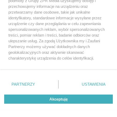
podmioty z Grupy ZPR Media uzyskujemy dostęp i
usłyszało zarzuty
przechowujemy informacje na urządzeniu oraz
przetwarzamy dane osobowe, takie jak unikalne
ZOBACZ WIĘCEJ
identyfikatory, standardowe informacje wysyłane przez
urządzenie czy dane przeglądania w celu zapewniania
spersonalizowanych reklam, wybór spersonalizowanych
treści, pomiar reklam i treści, badanie odbiorców oraz
ulepszanie usług. Za zgodą Użytkownika my i Zaufani
Partnerzy możemy używać dokładnych danych
geolokalizacyjnych oraz aktywnie skanować
charakterystykę urządzenia do celów identyfikacji.
Ponieważ cenimy Twoją prywatność, prosimy o zgodę na
korzystanie z tych technologii poprzez kliknięcie
„Akceptuję”. Zgoda jest dobrowolna i zawsze możesz ją
zmienić/wycofać klikając przycisk ustawień prywatności
PARTNERZY
USTAWIENIA
znajdujący się w lewym dolnym rogu strony
. Niektóre
rodzaje przetwarzania danych nie wymagają zgody
Akceptuję
użytkownika, ale masz prawo sprzeciwić się takiemu
przetwarzaniu. Preferencje będą miały zastosowanie tylko
na tej witrynie.