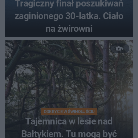
Tragiczny finał poszukiwań
zaginionego 30-latka. Ciało
na żwirowni
9
ODKRYCIE W ŚWINOUJŚCIU
Tajemnica w lesie nad
Bałtykiem. Tu mogą być