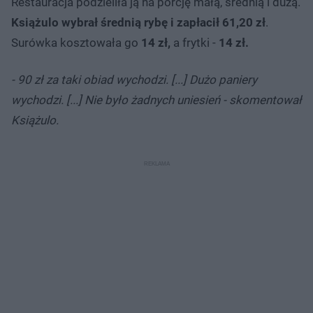
Restauracja podzieliła ją na porcję małą, średnią i dużą.
Książulo wybrał średnią rybę i zapłacił 61,20 zł
.
Surówka kosztowała go
14 zł,
a frytki -
14 zł.
- 90 zł za taki obiad wychodzi. [...] Dużo paniery
wychodzi. [...] Nie było żadnych uniesień - skomentował
Książulo.