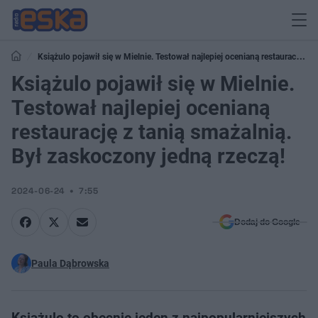
Książulo pojawił się w Mielnie. Testował najlepiej ocenianą restaurację z
tanią smażalnią. Był zaskoczony jedną rzeczą!
Książulo pojawił się w Mielnie.
Testował najlepiej ocenianą
restaurację z tanią smażalnią.
Był zaskoczony jedną rzeczą!
2024-06-24
7:55
Dodaj do Google
Paula Dąbrowska
Książulo to obecnie jeden z najpopularniejszych