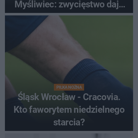
Myśliwiec: zwycięstwo daje
satysfakcję
PIŁKA NOŻNA
Śląsk Wrocław - Cracovia.
Kto faworytem niedzielnego
starcia?