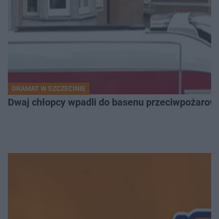
DRAMAT W SZCZECINIE
Dwaj chłopcy wpadli do basenu przeciwpożarow