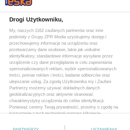
Drogi Użytkowniku,
My, naszych 1162 zaufanych partnerów oraz inne
Żaden utwór zamieszczony w serwisie nie może być powielany i
podmioty z Grupy ZPR Media uzyskujemy dostęp i
rozpowszechniany lub dalej rozpowszechniany w jakikolwiek sposób (w
tym także elektroniczny lub mechaniczny) na jakimkolwiek polu
przechowujemy informacje na urządzeniu oraz
eksploatacji w jakiejkolwiek formie, włącznie z umieszczaniem w Internecie
przetwarzamy dane osobowe, takie jak unikalne
bez pisemnej zgody właściciela praw. Jakiekolwiek użycie lub
wykorzystanie utworów w całości lub w części z naruszeniem prawa, tzn.
identyfikatory, standardowe informacje wysyłane przez
bez właściwej zgody, jest zabronione pod groźbą kary i może być ścigane
urządzenie czy dane przeglądania w celu zapewniania
prawnie.
spersonalizowanych reklam, wybór spersonalizowanych
treści, pomiar reklam i treści, badanie odbiorców oraz
ulepszanie usług. Za zgodą Użytkownika my i Zaufani
Partnerzy możemy używać dokładnych danych
geolokalizacyjnych oraz aktywnie skanować
charakterystykę urządzenia do celów identyfikacji.
O nas
Ponieważ cenimy Twoją prywatność, prosimy o zgodę na
korzystanie z tych technologii poprzez kliknięcie
Informacje prawne
„Akceptuję”. Zgoda jest dobrowolna i zawsze możesz ją
zmienić/wycofać klikając przycisk ustawień prywatności
Nasze serwisy
PARTNERZY
USTAWIENIA