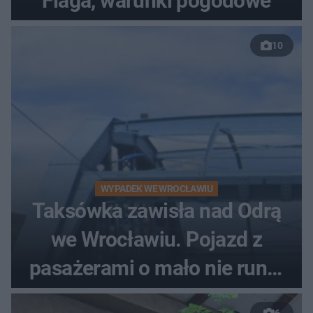
Flaga, warunki pogodowe
10
WYPADEK WE WROCŁAWIU
Taksówka zawisła nad Odrą
we Wrocławiu. Pojazd z
pasażerami o mało nie runął
do rzeki
6