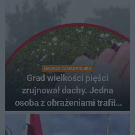
NAWAŁNICA NAD POLSKĄ
Grad wielkości pięści
zrujnował dachy. Jedna
osoba z obrażeniami trafiła
do szpitala