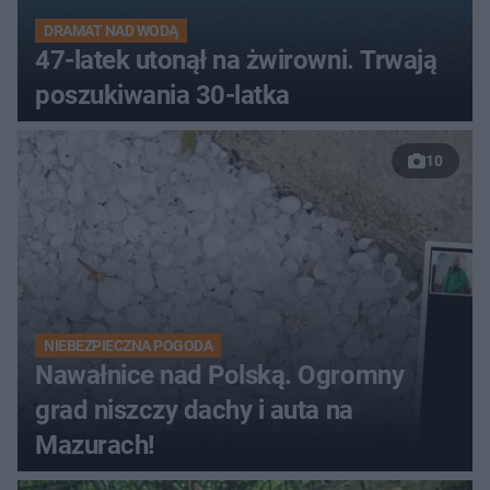
DRAMAT NAD WODĄ
47-latek utonął na żwirowni. Trwają
poszukiwania 30-latka
10
NIEBEZPIECZNA POGODA
Nawałnice nad Polską. Ogromny
grad niszczy dachy i auta na
Mazurach!