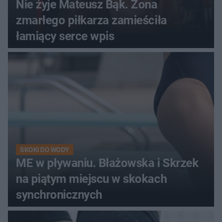
Nie żyje Mateusz Bąk. Żona
zmarłego piłkarza zamieściła
łamiący serce wpis
SKOKI DO WODY
ME w pływaniu. Błażowska i Skrzek
na piątym miejscu w skokach
synchronicznych