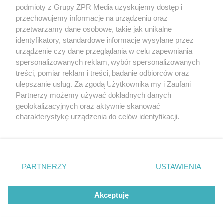
Żaden utwór zamieszczony w serwisie nie może być powielany i
podmioty z Grupy ZPR Media uzyskujemy dostęp i
rozpowszechniany lub dalej rozpowszechniany w jakikolwiek sposób (w
tym także elektroniczny lub mechaniczny) na jakimkolwiek polu
przechowujemy informacje na urządzeniu oraz
eksploatacji w jakiejkolwiek formie, włącznie z umieszczaniem w
przetwarzamy dane osobowe, takie jak unikalne
Internecie bez pisemnej zgody właściciela praw. Jakiekolwiek użycie lub
identyfikatory, standardowe informacje wysyłane przez
wykorzystanie utworów w całości lub w części z naruszeniem prawa,
tzn. bez właściwej zgody, jest zabronione pod groźbą kary i może być
urządzenie czy dane przeglądania w celu zapewniania
ścigane prawnie.
spersonalizowanych reklam, wybór spersonalizowanych
treści, pomiar reklam i treści, badanie odbiorców oraz
ulepszanie usług. Za zgodą Użytkownika my i Zaufani
Partnerzy możemy używać dokładnych danych
geolokalizacyjnych oraz aktywnie skanować
charakterystykę urządzenia do celów identyfikacji.
Ponieważ cenimy Twoją prywatność, prosimy o zgodę na
O nas
korzystanie z tych technologii poprzez kliknięcie
Informacje prawne
„Akceptuję”. Zgoda jest dobrowolna i zawsze możesz ją
zmienić/wycofać klikając przycisk ustawień prywatności
PARTNERZY
USTAWIENIA
Nasze serwisy
znajdujący się w lewym dolnym rogu strony
. Niektóre
rodzaje przetwarzania danych nie wymagają zgody
© 2026 Grupa ZPR Media
Akceptuję
użytkownika, ale masz prawo sprzeciwić się takiemu
przetwarzaniu. Preferencje będą miały zastosowanie tylko
na tej witrynie.