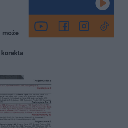
ów może
 korekta