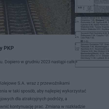
dy PKP
ku. Dopiero w grudniu 2023 nastąpi całkowita zmiana roz
e Kolejowe S.A. wraz z przewoźnikami
nia w taki sposób, aby najlepiej wykorzystać
lejowych dla atrakcyjnych podróży, a
ić kontynuację prac. Zmiana w rozkładzie