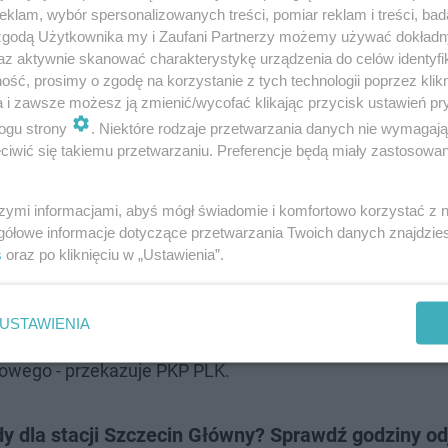
klam, wybór spersonalizowanych treści, pomiar reklam i treści, bad
 zgodą Użytkownika my i Zaufani Partnerzy możemy używać dokład
az aktywnie skanować charakterystykę urządzenia do celów identyfi
ść, prosimy o zgodę na korzystanie z tych technologii poprzez klikn
a i zawsze możesz ją zmienić/wycofać klikając przycisk ustawień pr
ogu strony
. Niektóre rodzaje przetwarzania danych nie wymagaj
iwić się takiemu przetwarzaniu. Preferencje będą miały zastosowanie
ekt zapewnia lepszy dostęp do kolei. W
 robót, w podobnym standardzie zostaną
szymi informacjami, abyś mógł świadomie i komfortowo korzystać z
gółowe informacje dotyczące przetwarzania Twoich danych znajdzi
ony nr 1 oraz 2, a po zakończeniu
s
oraz po kliknięciu w „Ustawienia”.
pszą komunikację na stacji zapewni nowe
mi, które będzie prowadziło od budynku
USTAWIENIA
raz drugą stronę miasta, do Zintegrowanego
owego - przekazuje PKP PLK.
dy dla stacji Szczecin Główny? Sprawdź godziny o