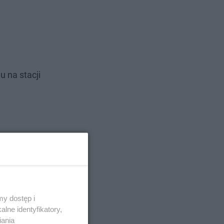
 na stacji
y dostęp i
lne identyfikatory,
iania