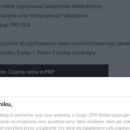
malnie zaplanować połączenia dalekobieżne,
eracyjne oraz kontynuować miliardowe
azuje PKP PLK.
szczenie do użytkowania nowo wyremontowanego peronu
eronu 3 oraz 1. Peron 2 został zamknięty.
rie. Czarna seria w PKP
niku,
fanych partnerów oraz inne podmioty z Grupy ZPR Media uzyskujem
cje na urządzeniu oraz przetwarzamy dane osobowe, takie jak unika
je wysyłane przez urządzenie czy dane przeglądania w celu zapewn