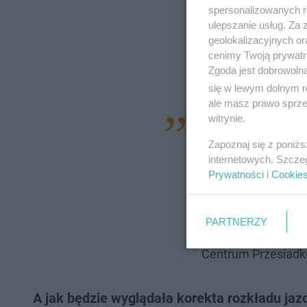
spersonalizowanych re
ulepszanie usług. Za
geolokalizacyjnych or
cenimy Twoją prywatno
Zgoda jest dobrowoln
się w lewym dolnym r
ale masz prawo sprzec
witrynie.
- Przebudowany obi
następnych fazach
Zapoznaj się z poniż
internetowych. Szcze
zmodernizowane per
Prywatności
i
Cookie
wszystkich prac le
przejście pod tora
PARTNERZY
dworca na perony o
Centrum Przesiadk
A jak będzie wyglądała korekta rozkładu jaz