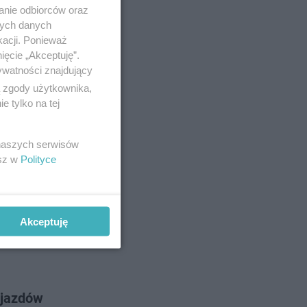
anie odbiorców oraz
nych danych
kacji. Ponieważ
ięcie „Akceptuję”.
ywatności znajdujący
ą zgody użytkownika,
 tylko na tej
 naszych serwisów
esz w
Polityce
Akceptuję
djazdów