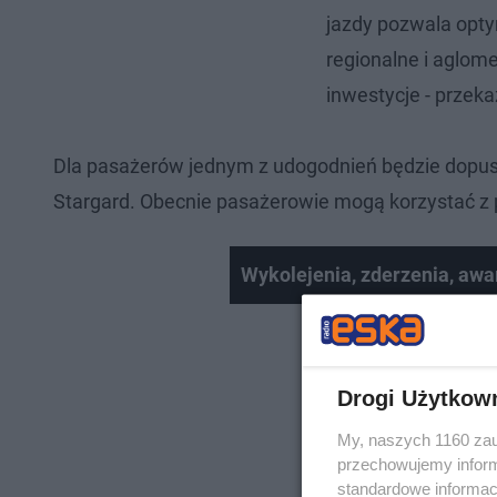
jazdy pozwala opty
regionalne i aglom
inwestycje - przek
Dla pasażerów jednym z udogodnień będzie dopu
Stargard. Obecnie pasażerowie mogą korzystać z p
Wykolejenia, zderzenia, awa
Drogi Użytkow
My, naszych 1160 zau
przechowujemy informa
standardowe informac