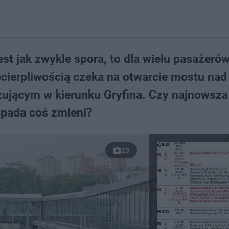
est jak zwykle spora, to dla wielu pasażer
ecierpliwością czeka na otwarcie mostu nad
żującym w kierunku Gryfina. Czy najnowsza
topada coś zmieni?
23