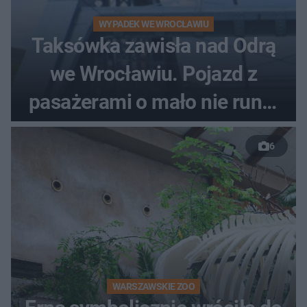
WYPADEK WE WROCŁAWIU
Taksówka zawisła nad Odrą
we Wrocławiu. Pojazd z
pasażerami o mało nie runął
do rzeki
6
WARSZAWSKIE ZOO