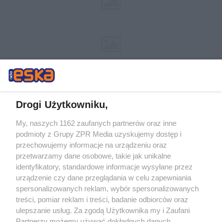
Drogi Użytkowniku,
My, naszych 1162 zaufanych partnerów oraz inne
Żaden utwór zamieszczony w serwisie nie może być powielany i
podmioty z Grupy ZPR Media uzyskujemy dostęp i
rozpowszechniany lub dalej rozpowszechniany w jakikolwiek sposób (w
tym także elektroniczny lub mechaniczny) na jakimkolwiek polu
przechowujemy informacje na urządzeniu oraz
eksploatacji w jakiejkolwiek formie, włącznie z umieszczaniem w
przetwarzamy dane osobowe, takie jak unikalne
Internecie bez pisemnej zgody właściciela praw. Jakiekolwiek użycie lub
identyfikatory, standardowe informacje wysyłane przez
wykorzystanie utworów w całości lub w części z naruszeniem prawa,
tzn. bez właściwej zgody, jest zabronione pod groźbą kary i może być
urządzenie czy dane przeglądania w celu zapewniania
ścigane prawnie.
spersonalizowanych reklam, wybór spersonalizowanych
treści, pomiar reklam i treści, badanie odbiorców oraz
ulepszanie usług. Za zgodą Użytkownika my i Zaufani
Partnerzy możemy używać dokładnych danych