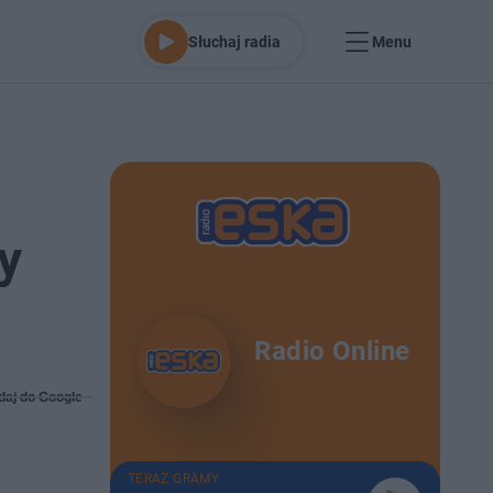
Słuchaj radia
Menu
y
Radio Online
daj do Google
TERAZ GRAMY