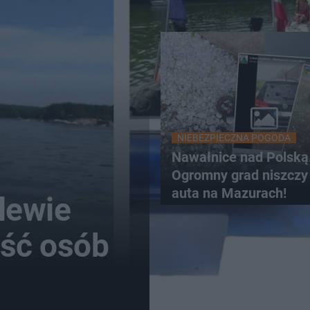
NIEBEZPIECZNA POGODA
Nawałnice nad Polską
Ogromny grad niszczy 
auta na Mazurach!
lewie
ść osób