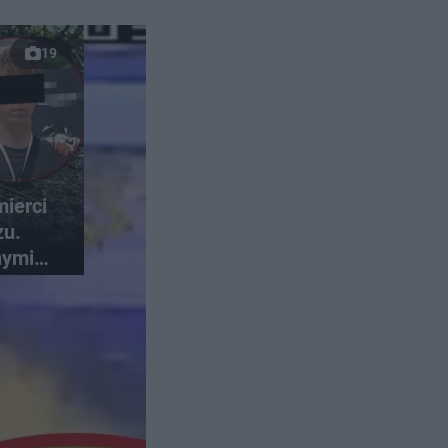
19
ierci
zu.
nymi