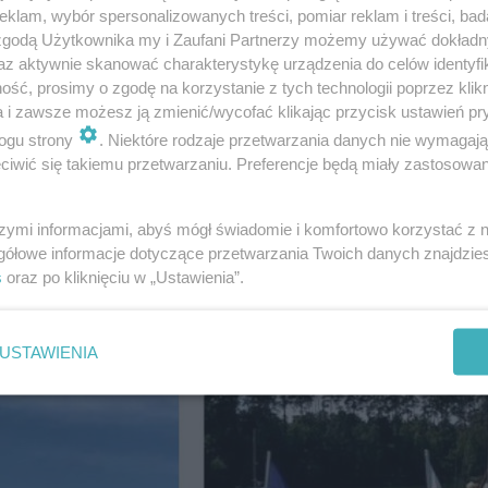
klam, wybór spersonalizowanych treści, pomiar reklam i treści, bad
 zgodą Użytkownika my i Zaufani Partnerzy możemy używać dokład
az aktywnie skanować charakterystykę urządzenia do celów identyfi
ść, prosimy o zgodę na korzystanie z tych technologii poprzez klikn
a i zawsze możesz ją zmienić/wycofać klikając przycisk ustawień pr
ogu strony
. Niektóre rodzaje przetwarzania danych nie wymagaj
iwić się takiemu przetwarzaniu. Preferencje będą miały zastosowanie
szymi informacjami, abyś mógł świadomie i komfortowo korzystać z
DRAMAT NAD WODĄ
gółowe informacje dotyczące przetwarzania Twoich danych znajdzi
47-latek utonął na żwi
s
oraz po kliknięciu w „Ustawienia”.
Trwają poszukiwania 
USTAWIENIA