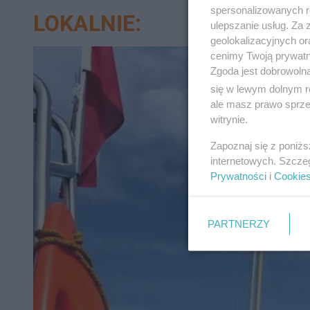
spersonalizowanych re
LOKALNIE:
ulepszanie usług. Za
geolokalizacyjnych or
cenimy Twoją prywatno
Zgoda jest dobrowoln
się w lewym dolnym r
ale masz prawo sprzec
witrynie.
Zapoznaj się z poniż
internetowych. Szcze
Prywatności
i
Cookie
PARTNERZY