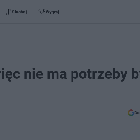
Słuchaj
Wygraj
ięc nie ma potrzeby b
Do