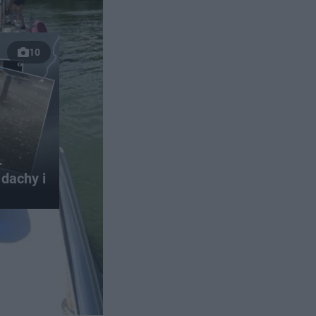
10
.
dachy i