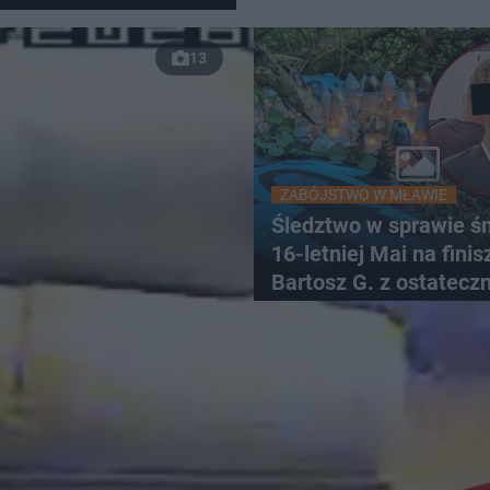
13
ZABÓJSTWO W MŁAWIE
Śledztwo w sprawie śm
16-letniej Mai na finis
Bartosz G. z ostatecz
zarzutami