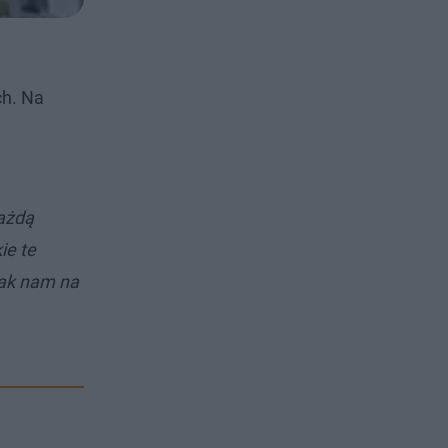
ch. Na
każdą
ie te
tak nam na