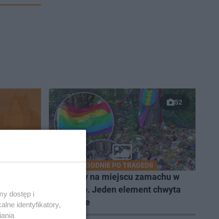
52
DWA TYGODNIE PO TRAGEDII
lub nas
Byliśmy na miejscu zamachu w
Berlinie. Jeden element chwyta
y dostęp i
za serce
lne identyfikatory,
iania