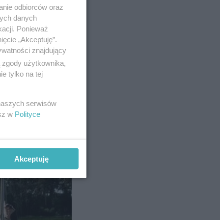
anie odbiorców oraz
nych danych
kacji. Ponieważ
ięcie „Akceptuję”.
ywatności znajdujący
ą zgody użytkownika,
 tylko na tej
 naszych serwisów
esz w
Polityce
rowni.
30-latka
Akceptuję