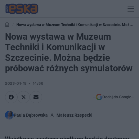
Nowa wystawa w Muzeum Techniki i Komunikacji w Szczecinie. Można
będzie próbować różnych symulatorów
Nowa wystawa w Muzeum
Techniki i Komunikacji w
Szczecinie. Można będzie
próbować różnych symulatorów
2023-01-18
14:56
Dodaj do Google
Paula Dąbrowska
Mateusz Rzepecki
Wyjątkowa wystawa niedługo będzie dostępna