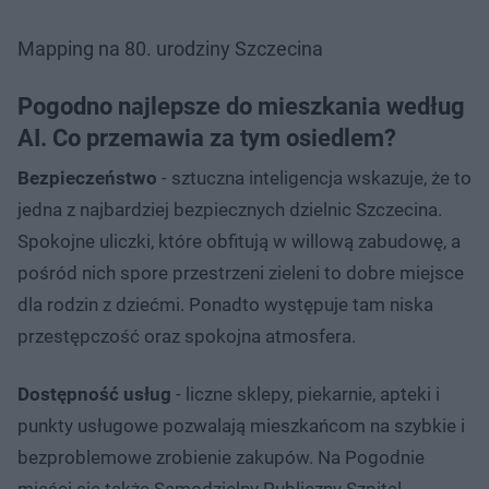
Mapping na 80. urodziny Szczecina
Pogodno najlepsze do mieszkania według
AI. Co przemawia za tym osiedlem?
Bezpieczeństwo
- sztuczna inteligencja wskazuje, że to
jedna z najbardziej bezpiecznych dzielnic Szczecina.
Spokojne uliczki, które obfitują w willową zabudowę, a
pośród nich spore przestrzeni zieleni to dobre miejsce
dla rodzin z dziećmi. Ponadto występuje tam niska
przestępczość oraz spokojna atmosfera.
Dostępność usług
- liczne sklepy, piekarnie, apteki i
punkty usługowe pozwalają mieszkańcom na szybkie i
bezproblemowe zrobienie zakupów. Na Pogodnie
mieści się także Samodzielny Publiczny Szpital