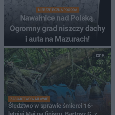
NIEBEZPIECZNA POGODA
Nawałnice nad Polską.
Ogromny grad niszczy dachy
i auta na Mazurach!
19
ZABÓJSTWO W MŁAWIE
Śledztwo w sprawie śmierci 16-
letniej Mai na finiszu. Bartosz G. z