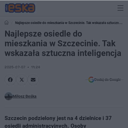
Najlepsze osiedle do mieszkania w Szczecinie. Tak wskazała sztuczna
inteligencja
Najlepsze osiedle do
mieszkania w Szczecinie. Tak
wskazała sztuczna inteligencja
2025-07-07
11:24
Dodaj do Google
Miłosz Beśka
Szczecin podzielony jest na 4 dzielnice i 37
osiedli administracyjnych. Osoby