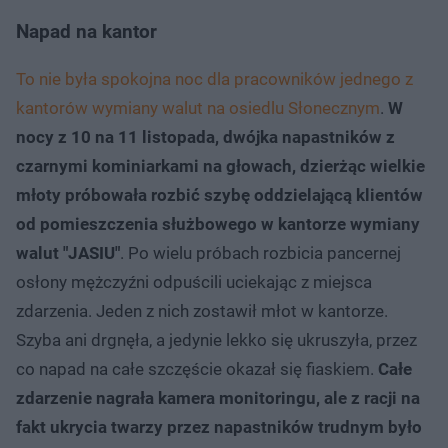
Napad na kantor
To nie była spokojna noc dla pracowników jednego z
kantorów wymiany walut na osiedlu Słonecznym
.
W
nocy z 10 na 11 listopada, dwójka napastników z
czarnymi kominiarkami na głowach, dzierżąc wielkie
młoty próbowała rozbić szybę oddzielającą klientów
od pomieszczenia służbowego w kantorze wymiany
walut "JASIU"
. Po wielu próbach rozbicia pancernej
osłony mężczyźni odpuścili uciekając z miejsca
zdarzenia. Jeden z nich zostawił młot w kantorze.
Szyba ani drgnęła, a jedynie lekko się ukruszyła, przez
co napad na całe szczęście okazał się fiaskiem.
Całe
zdarzenie nagrała kamera monitoringu, ale z racji na
fakt ukrycia twarzy przez napastników trudnym było