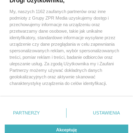
Drogi Użytkowniku,
My, naszych 1162 zaufanych partnerów oraz inne
Żaden utwór zamieszczony w serwisie nie może być powielany i
podmioty z Grupy ZPR Media uzyskujemy dostęp i
rozpowszechniany lub dalej rozpowszechniany w jakikolwiek sposób (w
przechowujemy informacje na urządzeniu oraz
tym także elektroniczny lub mechaniczny) na jakimkolwiek polu
eksploatacji w jakiejkolwiek formie, włącznie z umieszczaniem w
przetwarzamy dane osobowe, takie jak unikalne
Internecie bez pisemnej zgody właściciela praw. Jakiekolwiek użycie lub
identyfikatory, standardowe informacje wysyłane przez
wykorzystanie utworów w całości lub w części z naruszeniem prawa,
tzn. bez właściwej zgody, jest zabronione pod groźbą kary i może być
urządzenie czy dane przeglądania w celu zapewniania
ścigane prawnie.
spersonalizowanych reklam, wybór spersonalizowanych
treści, pomiar reklam i treści, badanie odbiorców oraz
ulepszanie usług. Za zgodą Użytkownika my i Zaufani
Partnerzy możemy używać dokładnych danych
geolokalizacyjnych oraz aktywnie skanować
charakterystykę urządzenia do celów identyfikacji.
Ponieważ cenimy Twoją prywatność, prosimy o zgodę na
O nas
korzystanie z tych technologii poprzez kliknięcie
Informacje prawne
„Akceptuję”. Zgoda jest dobrowolna i zawsze możesz ją
zmienić/wycofać klikając przycisk ustawień prywatności
PARTNERZY
USTAWIENIA
Nasze serwisy
znajdujący się w lewym dolnym rogu strony
. Niektóre
rodzaje przetwarzania danych nie wymagają zgody
© 2026 Grupa ZPR Media
Akceptuję
użytkownika, ale masz prawo sprzeciwić się takiemu