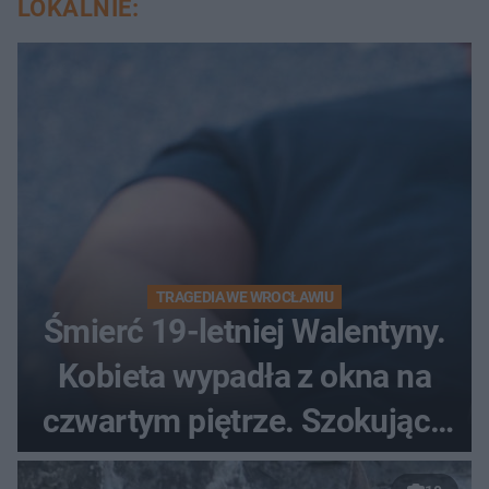
LOKALNIE:
TRAGEDIA WE WROCŁAWIU
Śmierć 19-letniej Walentyny.
Kobieta wypadła z okna na
czwartym piętrze. Szokujące
nagranie trafiło do sieci