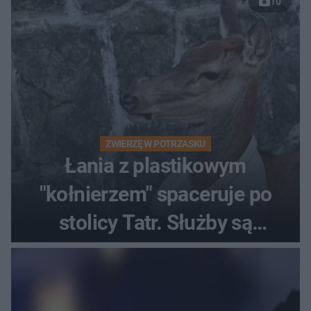
10
ZWIERZĘ W POTRZASKU
Łania z plastikowym
"kołnierzem" spaceruje po
stolicy Tatr. Służby są
bezradne