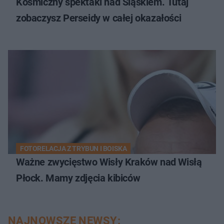
Kosmiczny spektakl nad Śląskiem. Tutaj
zobaczysz Perseidy w całej okazałości
FOTORELACJA Z TRYBUN I BOISKA
Ważne zwycięstwo Wisły Kraków nad Wisłą
Płock. Mamy zdjęcia kibiców
NAJNOWSZE NEWSY: