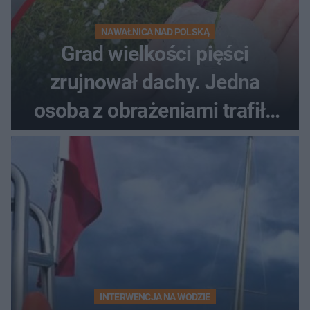
NAWAŁNICA NAD POLSKĄ
Grad wielkości pięści
zrujnował dachy. Jedna
osoba z obrażeniami trafiła
do szpitala
INTERWENCJA NA WODZIE