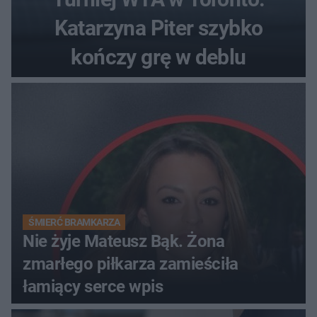
Katarzyna Piter szybko
kończy grę w deblu
ŚMIERĆ BRAMKARZA
Nie żyje Mateusz Bąk. Żona
zmarłego piłkarza zamieściła
łamiący serce wpis