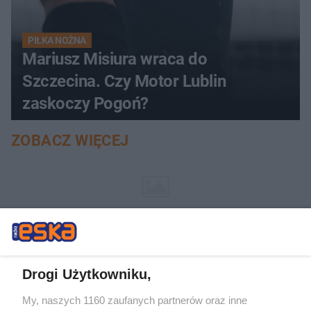
PIŁKA NOŻNA
Mariusz Misiura wraca do
Szczecina. Czy Motor Lublin
zaskoczy Pogoń?
ZOBACZ WIĘCEJ
Drogi Użytkowniku,
My, naszych 1160 zaufanych partnerów oraz inne