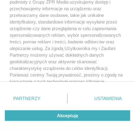
podmioty z Grupy ZPR Media uzyskujemy dostęp i
przechowujemy informacje na urządzeniu oraz
przetwarzamy dane osobowe, takie jak unikalne
identyfikatory, standardowe informacje wysyłane przez
urządzenie czy dane przeglądania w celu zapewniania
spersonalizowanych reklam, wybór spersonalizowanych
treści, pomiar reklam i treści, badanie odbiorców oraz
ulepszanie usług. Za zgodą Użytkownika my i Zaufani
Partnerzy możemy używać dokładnych danych
geolokalizacyjnych oraz aktywnie skanować
charakterystykę urządzenia do celów identyfikacji.
Ponieważ cenimy Twoją prywatność, prosimy o zgodę na
korzystanie z tych technologii poprzez kliknięcie
„Akceptuję”. Zgoda jest dobrowolna i zawsze możesz ją
zmienić/wycofać klikając przycisk ustawień prywatności
PARTNERZY
USTAWIENIA
Żaden utwór zamieszczony w serwisie nie może być powielany i
znajdujący się w lewym dolnym rogu strony
. Niektóre
rozpowszechniany lub dalej rozpowszechniany w jakikolwiek sposób (w
rodzaje przetwarzania danych nie wymagają zgody
tym także elektroniczny lub mechaniczny) na jakimkolwiek polu
Akceptuję
użytkownika, ale masz prawo sprzeciwić się takiemu
eksploatacji w jakiejkolwiek formie, włącznie z umieszczaniem w Internecie
bez pisemnej zgody właściciela praw. Jakiekolwiek użycie lub
przetwarzaniu. Preferencje będą miały zastosowanie tylko
wykorzystanie utworów w całości lub w części z naruszeniem prawa, tzn.
na tej witrynie.
bez właściwej zgody, jest zabronione pod groźbą kary i może być ścigane
prawnie.