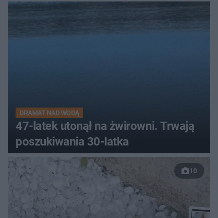
DRAMAT NAD WODĄ
47-latek utonął na żwirowni. Trwają
poszukiwania 30-latka
10