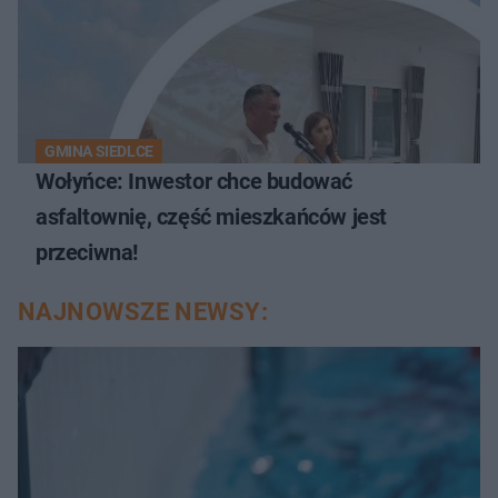
GMINA SIEDLCE
Wołyńce: Inwestor chce budować
asfaltownię, część mieszkańców jest
przeciwna!
NAJNOWSZE NEWSY: