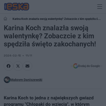
Karina Koch znalazła swoją walentynkę? Zobaczcie z kim spędziła święto
zakochanych!
Karina Koch znalazła swoją
walentynkę? Zobaczcie z kim
spędziła święto zakochanych!
2024-02-15
11:11
Dodaj do Google
Maksym Daniszewski
Karina Koch to jedna z największych gwiazd
programu "Chłopaki do wzięcia", w którym