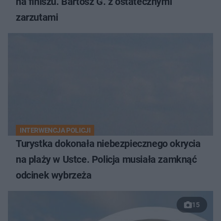
na finiszu. Bartosz G. z ostatecznymi
zarzutami
INTERWENCJA POLICJI
Turystka dokonała niebezpiecznego okrycia
na plaży w Ustce. Policja musiała zamknąć
odcinek wybrzeża
15