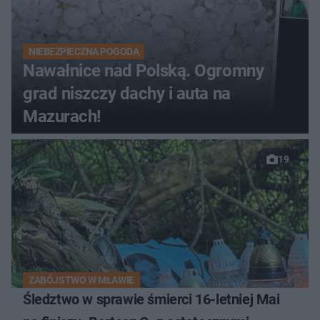
NIEBEZPIECZNA POGODA
Nawałnice nad Polską. Ogromny
grad niszczy dachy i auta na
Mazurach!
19
ZABÓJSTWO W MŁAWIE
Śledztwo w sprawie śmierci 16-letniej Mai