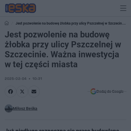
Jest pozwolenie na budowę żłobka przy ulicy Pszczelnej w Szczecinie.
Ważna inwestycja w tej części miasta
Jest pozwolenie na budowę
żłobka przy ulicy Pszczelnej w
Szczecinie. Ważna inwestycja
w tej części miasta
2025-02-04
10:31
Dodaj do Google
Miłosz Beśka
Już niedługo rozpoczną się prace budowlane