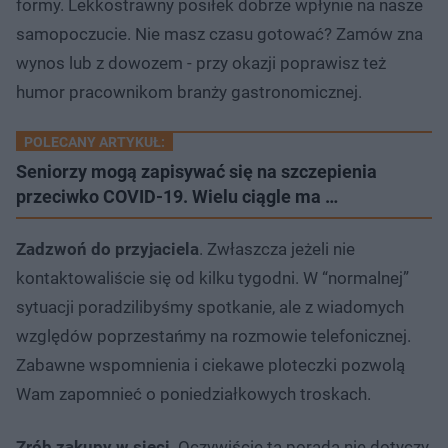
formy. Lekkostrawny posiłek dobrze wpłynie na nasze
samopoczucie. Nie masz czasu gotować? Zamów zna
wynos lub z dowozem - przy okazji poprawisz też
humor pracownikom branży gastronomicznej.
POLECANY ARTYKUŁ:
Seniorzy mogą zapisywać się na szczepienia
przeciwko COVID-19. Wielu ciągle ma …
Zadzwoń do przyjaciela
. Zwłaszcza jeżeli nie
kontaktowaliście się od kilku tygodni. W “normalnej”
sytuacji poradzilibyśmy spotkanie, ale z wiadomych
względów poprzestańmy na rozmowie telefonicznej.
Zabawne wspomnienia i ciekawe ploteczki pozwolą
Wam zapomnieć o poniedziałkowych troskach.
Zrób zakupy w sieci
. Oczywiście ta porada nie dotyczy