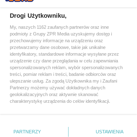
Drogi Użytkowniku,
My, naszych 1162 zaufanych partnerów oraz inne
Żaden utwór zamieszczony w serwisie nie może być powielany i
podmioty z Grupy ZPR Media uzyskujemy dostęp i
rozpowszechniany lub dalej rozpowszechniany w jakikolwiek sposób (w
tym także elektroniczny lub mechaniczny) na jakimkolwiek polu
przechowujemy informacje na urządzeniu oraz
eksploatacji w jakiejkolwiek formie, włącznie z umieszczaniem w
przetwarzamy dane osobowe, takie jak unikalne
Internecie bez pisemnej zgody właściciela praw. Jakiekolwiek użycie lub
identyfikatory, standardowe informacje wysyłane przez
wykorzystanie utworów w całości lub w części z naruszeniem prawa,
tzn. bez właściwej zgody, jest zabronione pod groźbą kary i może być
urządzenie czy dane przeglądania w celu zapewniania
ścigane prawnie.
spersonalizowanych reklam, wybór spersonalizowanych
treści, pomiar reklam i treści, badanie odbiorców oraz
ulepszanie usług. Za zgodą Użytkownika my i Zaufani
Partnerzy możemy używać dokładnych danych
geolokalizacyjnych oraz aktywnie skanować
charakterystykę urządzenia do celów identyfikacji.
Ponieważ cenimy Twoją prywatność, prosimy o zgodę na
O nas
korzystanie z tych technologii poprzez kliknięcie
Informacje prawne
„Akceptuję”. Zgoda jest dobrowolna i zawsze możesz ją
zmienić/wycofać klikając przycisk ustawień prywatności
PARTNERZY
USTAWIENIA
Nasze serwisy
znajdujący się w lewym dolnym rogu strony
. Niektóre