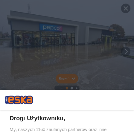
Rozwiń
Drogi Użytkowniku,
My, naszych 1160 zaufanych partnerów oraz inne