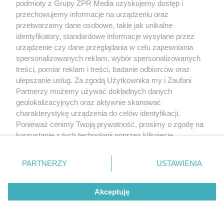
podmioty z Grupy ZPR Media uzyskujemy dostęp i
przechowujemy informacje na urządzeniu oraz
przetwarzamy dane osobowe, takie jak unikalne
identyfikatory, standardowe informacje wysyłane przez
urządzenie czy dane przeglądania w celu zapewniania
spersonalizowanych reklam, wybór spersonalizowanych
treści, pomiar reklam i treści, badanie odbiorców oraz
ulepszanie usług. Za zgodą Użytkownika my i Zaufani
Partnerzy możemy używać dokładnych danych
geolokalizacyjnych oraz aktywnie skanować
charakterystykę urządzenia do celów identyfikacji.
Ponieważ cenimy Twoją prywatność, prosimy o zgodę na
korzystanie z tych technologii poprzez kliknięcie
„Akceptuję”. Zgoda jest dobrowolna i zawsze możesz ją
zmienić/wycofać klikając przycisk ustawień prywatności
PARTNERZY
USTAWIENIA
znajdujący się w lewym dolnym rogu strony
. Niektóre
rodzaje przetwarzania danych nie wymagają zgody
Akceptuję
użytkownika, ale masz prawo sprzeciwić się takiemu
przetwarzaniu. Preferencje będą miały zastosowanie tylko
na tej witrynie.