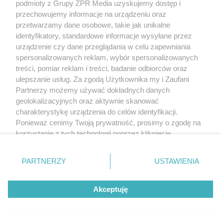
podmioty z Grupy ZPR Media uzyskujemy dostęp i
przechowujemy informacje na urządzeniu oraz
przetwarzamy dane osobowe, takie jak unikalne
identyfikatory, standardowe informacje wysyłane przez
urządzenie czy dane przeglądania w celu zapewniania
spersonalizowanych reklam, wybór spersonalizowanych
treści, pomiar reklam i treści, badanie odbiorców oraz
ulepszanie usług. Za zgodą Użytkownika my i Zaufani
Partnerzy możemy używać dokładnych danych
geolokalizacyjnych oraz aktywnie skanować
charakterystykę urządzenia do celów identyfikacji.
Ponieważ cenimy Twoją prywatność, prosimy o zgodę na
korzystanie z tych technologii poprzez kliknięcie
„Akceptuję”. Zgoda jest dobrowolna i zawsze możesz ją
zmienić/wycofać klikając przycisk ustawień prywatności
PARTNERZY
USTAWIENIA
znajdujący się w lewym dolnym rogu strony
. Niektóre
rodzaje przetwarzania danych nie wymagają zgody
Akceptuję
użytkownika, ale masz prawo sprzeciwić się takiemu
przetwarzaniu. Preferencje będą miały zastosowanie tylko
na tej witrynie.