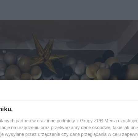
niku,
fanych partnerów oraz inne podmioty z Grupy ZPR Media uzyskujem
cje na urządzeniu oraz przetwarzamy dane osobowe, takie jak unika
je wysyłane przez urządzenie czy dane przeglądania w celu zapewn