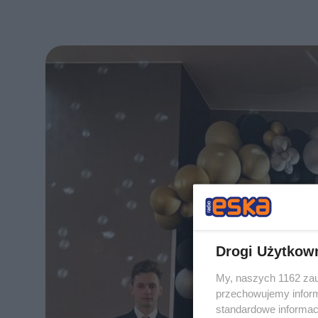
Drogi Użytkow
My, naszych 1162 zau
przechowujemy informa
standardowe informac