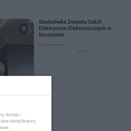
Studniówka Zespołu Szkół
Elektryczno-Elektronicznych w
Szczecinie
Autor: Paula Dąbrowska
y dostęp i
lne identyfikatory,
iania