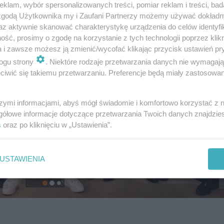
klam, wybór spersonalizowanych treści, pomiar reklam i treści, bad
 zgodą Użytkownika my i Zaufani Partnerzy możemy używać dokład
az aktywnie skanować charakterystykę urządzenia do celów identyfi
ść, prosimy o zgodę na korzystanie z tych technologii poprzez klikn
a i zawsze możesz ją zmienić/wycofać klikając przycisk ustawień pr
ogu strony
. Niektóre rodzaje przetwarzania danych nie wymagaj
iwić się takiemu przetwarzaniu. Preferencje będą miały zastosowanie
szymi informacjami, abyś mógł świadomie i komfortowo korzystać z
gółowe informacje dotyczące przetwarzania Twoich danych znajdzi
s
oraz po kliknięciu w „Ustawienia”.
USTAWIENIA