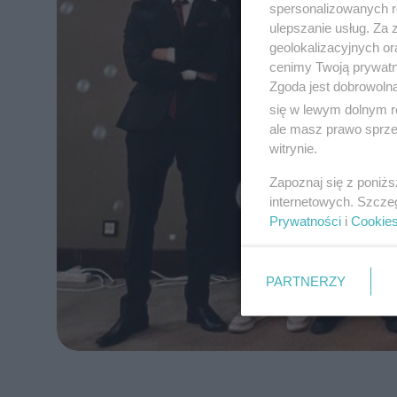
spersonalizowanych re
ulepszanie usług. Za
geolokalizacyjnych or
cenimy Twoją prywatno
Zgoda jest dobrowoln
się w lewym dolnym r
ale masz prawo sprzec
witrynie.
Zapoznaj się z poniż
internetowych. Szcze
Prywatności
i
Cookie
PARTNERZY