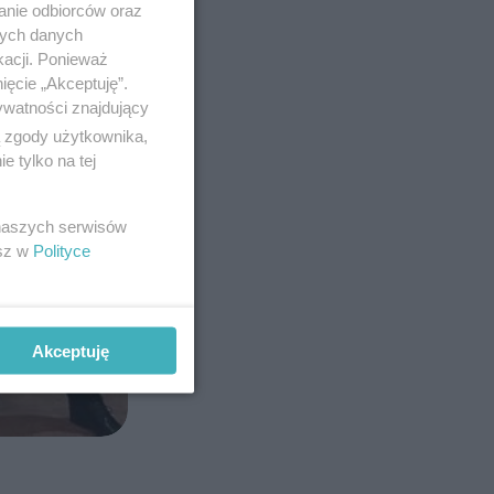
anie odbiorców oraz
nych danych
kacji. Ponieważ
ięcie „Akceptuję”.
ywatności znajdujący
ą zgody użytkownika,
 tylko na tej
 naszych serwisów
esz w
Polityce
Akceptuję