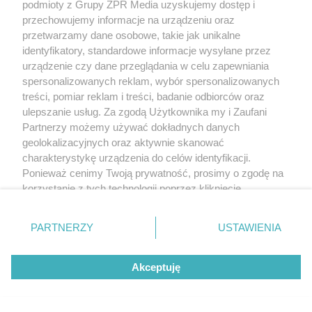
podmioty z Grupy ZPR Media uzyskujemy dostęp i
przechowujemy informacje na urządzeniu oraz
przetwarzamy dane osobowe, takie jak unikalne
identyfikatory, standardowe informacje wysyłane przez
urządzenie czy dane przeglądania w celu zapewniania
spersonalizowanych reklam, wybór spersonalizowanych
treści, pomiar reklam i treści, badanie odbiorców oraz
ulepszanie usług. Za zgodą Użytkownika my i Zaufani
Partnerzy możemy używać dokładnych danych
geolokalizacyjnych oraz aktywnie skanować
charakterystykę urządzenia do celów identyfikacji.
Ponieważ cenimy Twoją prywatność, prosimy o zgodę na
korzystanie z tych technologii poprzez kliknięcie
„Akceptuję”. Zgoda jest dobrowolna i zawsze możesz ją
zmienić/wycofać klikając przycisk ustawień prywatności
PARTNERZY
USTAWIENIA
znajdujący się w lewym dolnym rogu strony
. Niektóre
rodzaje przetwarzania danych nie wymagają zgody
Akceptuję
użytkownika, ale masz prawo sprzeciwić się takiemu
przetwarzaniu. Preferencje będą miały zastosowanie tylko
na tej witrynie.