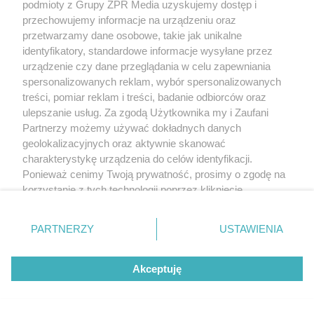
podmioty z Grupy ZPR Media uzyskujemy dostęp i
przechowujemy informacje na urządzeniu oraz
przetwarzamy dane osobowe, takie jak unikalne
identyfikatory, standardowe informacje wysyłane przez
urządzenie czy dane przeglądania w celu zapewniania
spersonalizowanych reklam, wybór spersonalizowanych
treści, pomiar reklam i treści, badanie odbiorców oraz
ulepszanie usług. Za zgodą Użytkownika my i Zaufani
Partnerzy możemy używać dokładnych danych
geolokalizacyjnych oraz aktywnie skanować
charakterystykę urządzenia do celów identyfikacji.
Ponieważ cenimy Twoją prywatność, prosimy o zgodę na
korzystanie z tych technologii poprzez kliknięcie
„Akceptuję”. Zgoda jest dobrowolna i zawsze możesz ją
zmienić/wycofać klikając przycisk ustawień prywatności
PARTNERZY
USTAWIENIA
znajdujący się w lewym dolnym rogu strony
. Niektóre
rodzaje przetwarzania danych nie wymagają zgody
Akceptuję
użytkownika, ale masz prawo sprzeciwić się takiemu
przetwarzaniu. Preferencje będą miały zastosowanie tylko
na tej witrynie.