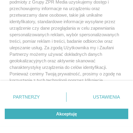
podmioty z Grupy ZPR Media uzyskujemy dostęp i
przechowujemy informacje na urządzeniu oraz
przetwarzamy dane osobowe, takie jak unikalne
identyfikatory, standardowe informacje wysyłane przez
urządzenie czy dane przeglądania w celu zapewniania
spersonalizowanych reklam, wybór spersonalizowanych
treści, pomiar reklam i treści, badanie odbiorców oraz
ulepszanie usług. Za zgodą Użytkownika my i Zaufani
Partnerzy możemy używać dokładnych danych
geolokalizacyjnych oraz aktywnie skanować
charakterystykę urządzenia do celów identyfikacji.
Ponieważ cenimy Twoją prywatność, prosimy o zgodę na
korzystanie z tych technologii poprzez kliknięcie
„Akceptuję”. Zgoda jest dobrowolna i zawsze możesz ją
zmienić/wycofać klikając przycisk ustawień prywatności
PARTNERZY
USTAWIENIA
znajdujący się w lewym dolnym rogu strony
. Niektóre
rodzaje przetwarzania danych nie wymagają zgody
Akceptuję
użytkownika, ale masz prawo sprzeciwić się takiemu
przetwarzaniu. Preferencje będą miały zastosowanie tylko
na tej witrynie.