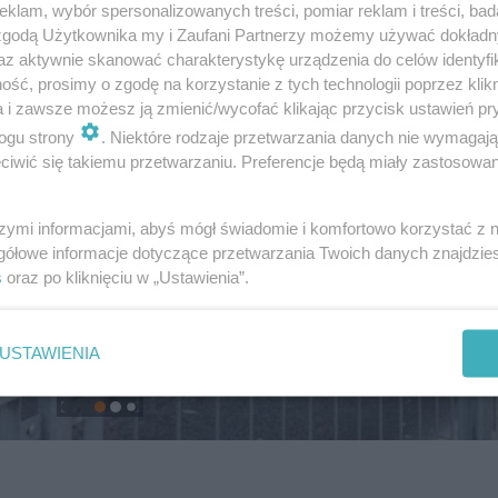
klam, wybór spersonalizowanych treści, pomiar reklam i treści, bad
 zgodą Użytkownika my i Zaufani Partnerzy możemy używać dokład
az aktywnie skanować charakterystykę urządzenia do celów identyfi
ść, prosimy o zgodę na korzystanie z tych technologii poprzez klikn
a i zawsze możesz ją zmienić/wycofać klikając przycisk ustawień pr
ogu strony
. Niektóre rodzaje przetwarzania danych nie wymagaj
iwić się takiemu przetwarzaniu. Preferencje będą miały zastosowanie
szymi informacjami, abyś mógł świadomie i komfortowo korzystać z
gółowe informacje dotyczące przetwarzania Twoich danych znajdzi
s
oraz po kliknięciu w „Ustawienia”.
USTAWIENIA