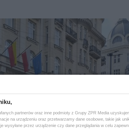
niku,
fanych partnerów oraz inne podmioty z Grupy ZPR Media uzyskujem
cje na urządzeniu oraz przetwarzamy dane osobowe, takie jak unika
je wysyłane przez urządzenie czy dane przeglądania w celu zapewn