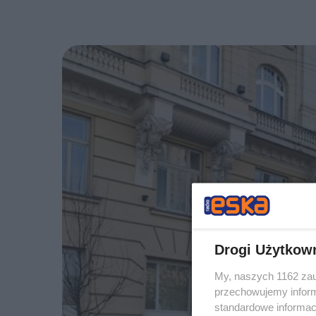
Drogi Użytkow
My, naszych 1162 zau
przechowujemy informa
standardowe informac