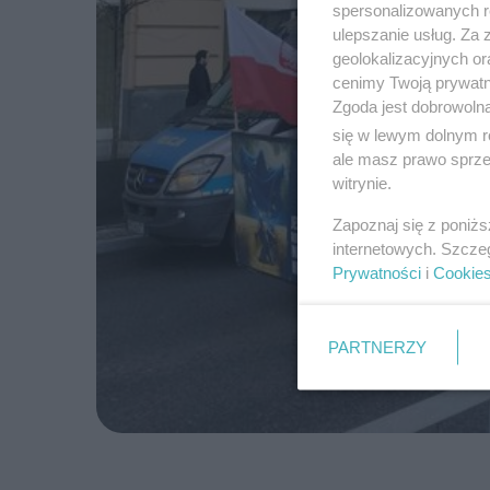
spersonalizowanych re
ulepszanie usług. Za
geolokalizacyjnych or
cenimy Twoją prywatno
Zgoda jest dobrowoln
się w lewym dolnym r
ale masz prawo sprzec
witrynie.
Zapoznaj się z poniż
internetowych. Szcze
Prywatności
i
Cookie
PARTNERZY