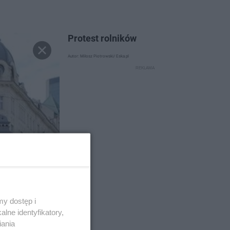
Protest rolników
Autor: Miłosz Piotrowski/ Eska.pl
y dostęp i
lne identyfikatory,
iania