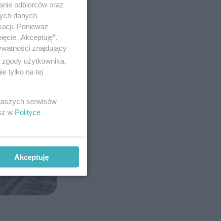
anie odbiorców oraz
nych danych
kacji. Ponieważ
ięcie „Akceptuję”.
ywatności znajdujący
ą zgody użytkownika,
 tylko na tej
 naszych serwisów
esz w
Polityce
Akceptuję