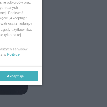
anie odbiorców oraz
nych danych
kacji. Ponieważ
ięcie „Akceptuję”.
ywatności znajdujący
ą zgody użytkownika,
 tylko na tej
 naszych serwisów
esz w
Polityce
Akceptuję