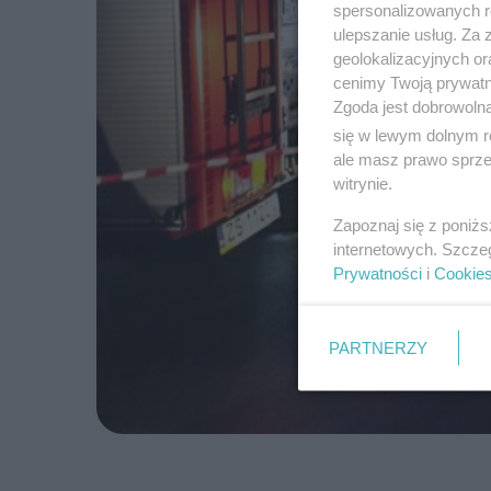
spersonalizowanych re
ulepszanie usług. Za
geolokalizacyjnych or
cenimy Twoją prywatno
Zgoda jest dobrowoln
się w lewym dolnym r
ale masz prawo sprzec
witrynie.
Zapoznaj się z poniż
internetowych. Szcze
Prywatności
i
Cookie
PARTNERZY