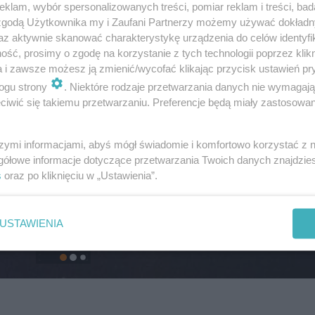
klam, wybór spersonalizowanych treści, pomiar reklam i treści, bad
 zgodą Użytkownika my i Zaufani Partnerzy możemy używać dokład
az aktywnie skanować charakterystykę urządzenia do celów identyfi
ść, prosimy o zgodę na korzystanie z tych technologii poprzez klikn
a i zawsze możesz ją zmienić/wycofać klikając przycisk ustawień pr
ogu strony
. Niektóre rodzaje przetwarzania danych nie wymagaj
iwić się takiemu przetwarzaniu. Preferencje będą miały zastosowanie
szymi informacjami, abyś mógł świadomie i komfortowo korzystać z
gółowe informacje dotyczące przetwarzania Twoich danych znajdzi
s
oraz po kliknięciu w „Ustawienia”.
USTAWIENIA