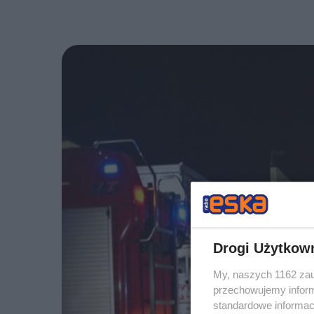
Drogi Użytkow
My, naszych 1162 zau
przechowujemy informa
standardowe informac