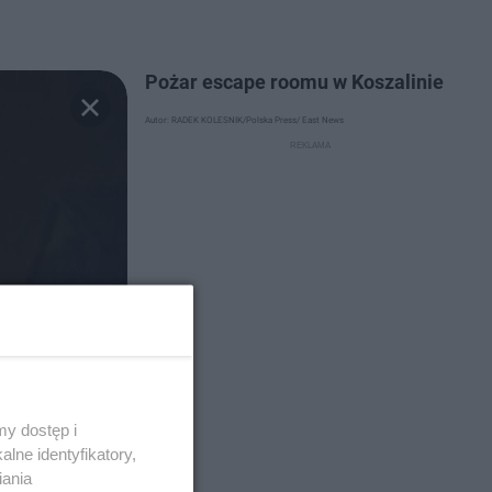
Pożar escape roomu w Koszalinie
Autor: RADEK KOLESNIK/Polska Press/ East News
y dostęp i
lne identyfikatory,
iania