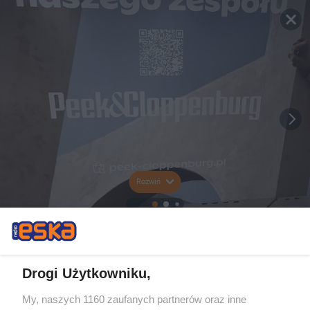
Rozwiń
Drogi Użytkowniku,
My, naszych 1160 zaufanych partnerów oraz inne