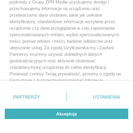
podmioty z Grupy ZPR Media uzyskujemy dostęp i
przechowujemy informacje na urządzeniu oraz
przetwarzamy dane osobowe, takie jak unikalne
identyfikatory, standardowe informacje wysyłane przez
urządzenie czy dane przeglądania w celu zapewniania
spersonalizowanych reklam, wybór spersonalizowanych
treści, pomiar reklam i treści, badanie odbiorców oraz
ulepszanie usług. Za zgodą Użytkownika my i Zaufani
Partnerzy możemy używać dokładnych danych
geolokalizacyjnych oraz aktywnie skanować
charakterystykę urządzenia do celów identyfikacji.
Ponieważ cenimy Twoją prywatność, prosimy o zgodę na
korzystanie z tych technologii poprzez kliknięcie
„Akceptuję”. Zgoda jest dobrowolna i zawsze możesz ją
zmienić/wycofać klikając przycisk ustawień prywatności
PARTNERZY
USTAWIENIA
znajdujący się w lewym dolnym rogu strony
. Niektóre
rodzaje przetwarzania danych nie wymagają zgody
Akceptuję
użytkownika, ale masz prawo sprzeciwić się takiemu
przetwarzaniu. Preferencje będą miały zastosowanie tylko
na tej witrynie.