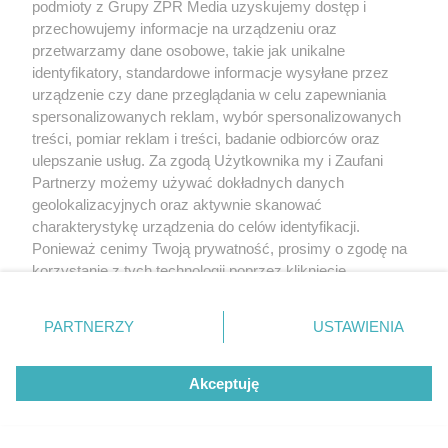
podmioty z Grupy ZPR Media uzyskujemy dostęp i
przechowujemy informacje na urządzeniu oraz
przetwarzamy dane osobowe, takie jak unikalne
identyfikatory, standardowe informacje wysyłane przez
urządzenie czy dane przeglądania w celu zapewniania
spersonalizowanych reklam, wybór spersonalizowanych
treści, pomiar reklam i treści, badanie odbiorców oraz
ulepszanie usług. Za zgodą Użytkownika my i Zaufani
Partnerzy możemy używać dokładnych danych
geolokalizacyjnych oraz aktywnie skanować
charakterystykę urządzenia do celów identyfikacji.
Ponieważ cenimy Twoją prywatność, prosimy o zgodę na
korzystanie z tych technologii poprzez kliknięcie
„Akceptuję”. Zgoda jest dobrowolna i zawsze możesz ją
zmienić/wycofać klikając przycisk ustawień prywatności
PARTNERZY
USTAWIENIA
znajdujący się w lewym dolnym rogu strony
. Niektóre
rodzaje przetwarzania danych nie wymagają zgody
Akceptuję
użytkownika, ale masz prawo sprzeciwić się takiemu
przetwarzaniu. Preferencje będą miały zastosowanie tylko
na tej witrynie.